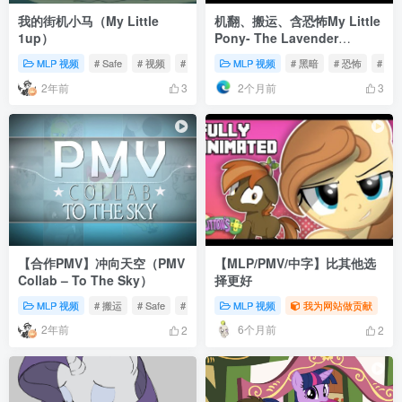
我的街机小马（My Little
机翻、搬运、含恐怖My Little
1up）
Pony- The Lavender
Incident薰衣草事件
MLP 视频
# Safe
# 视频
# 动画
MLP 视频
# 黑暗
# 恐怖
# 血
[Information 3]
2年前
2个月前
3
3
【合作PMV】冲向天空（PMV
【MLP/PMV/中字】比其他选
Collab – To The Sky）
择更好
MLP 视频
# 搬运
# Safe
# 视频
MLP 视频
我为网站做贡献
2年前
6个月前
2
2