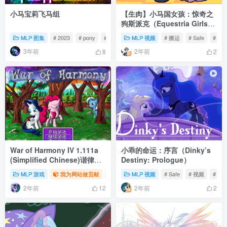
小马宝莉飞马组
【生肉】小马国女孩：惊奇之
狗斯派克（Equestria Girls:
Spike The Marvel Dog）
MLP 图集
# 2023
# pony
# fluttershy
MLP 视频
# 搬运
# Safe
# 动
3年前
2年前
8
2
War of Harmony IV 1.111a
小乖的命运：序言（Dinky’s
(Simplified Chinese)谐律战
Destiny: Prologue）
争
MLP 游戏
我为网站做贡献
# RR
# PP
MLP 视频
# Safe
# 视频
# 动
2年前
2年前
12
2