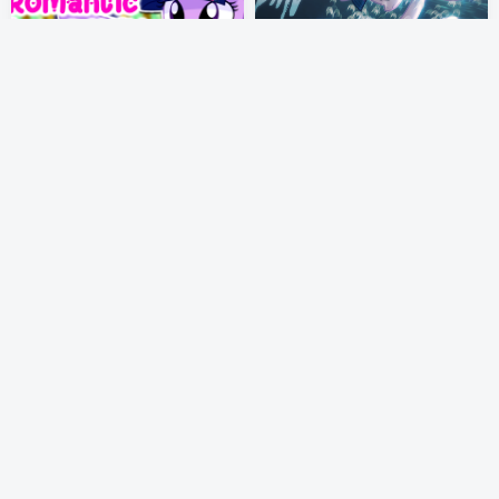
[ASMR]和暮暮共进浪漫晚餐
【合作PMV】Back to You
Having a Romantic Dinner
With Twilight
MLP 视频
# 搬运
# Safe
# 视频
MLP 视频
入圈必看
# 视频
2年前
3年前
7
18
Party Of one 一匹马的派对
小呆故事：心连心（Muffin
Story – To Heart You）
MLP 视频
# M6
# 露娜公主
# 黑暗同人
MLP 视频
# 搬运
# Safe
# 动