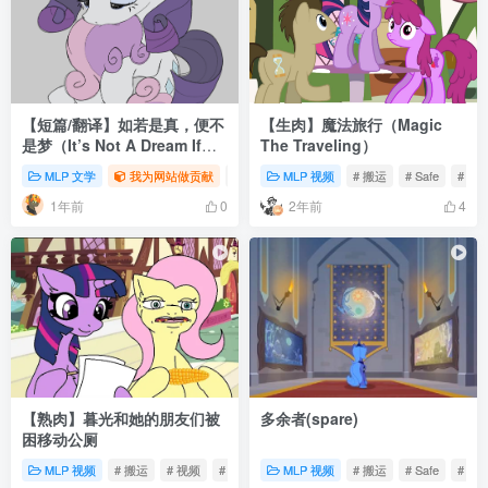
【短篇/翻译】如若是真，便不
【生肉】魔法旅行（Magic
是梦（It’s Not A Dream If
The Traveling）
It’s Real）
MLP 文学
我为网站做贡献
# 同人
MLP 视频
# 翻译
# MLP
# 搬运
# Safe
# 动
1年前
2年前
0
4
【熟肉】暮光和她的朋友们被
多余者(spare)
困移动公厕
MLP 视频
# 搬运
# 视频
# 动画
MLP 视频
# 搬运
# Safe
# 动