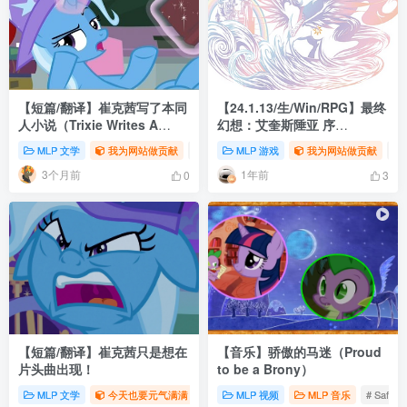
【短篇/翻译】崔克茜写了本同
【24.1.13/生/Win/RPG】最终
人小说（Trixie Writes A
幻想：艾奎斯陲亚 序
Fanfic）
FFF:Harmony’s End
MLP 文学
我为网站做贡献
# 暮光闪闪
MLP 游戏
# 同人
# 翻译
我为网站做贡献
#
3个月前
1年前
0
3
【短篇/翻译】崔克茜只是想在
【音乐】骄傲的马迷（Proud
片头曲出现！
to be a Brony）
MLP 文学
今天也要元气满满
# 暮光闪闪
MLP 视频
# 同人
MLP 音乐
# 翻译
# Safe