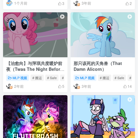
1个月前
3年前
3
2
【治愈向】与萍琪共度暖炉前
那只该死的天角兽（That
夜（Twas The Night Before
Damn Alicorn）
Pinkie）
MLP 视频
# 搬运
# Safe
# 视频
MLP 视频
# 搬运
# Safe
# 动
2年前
3年前
5
14