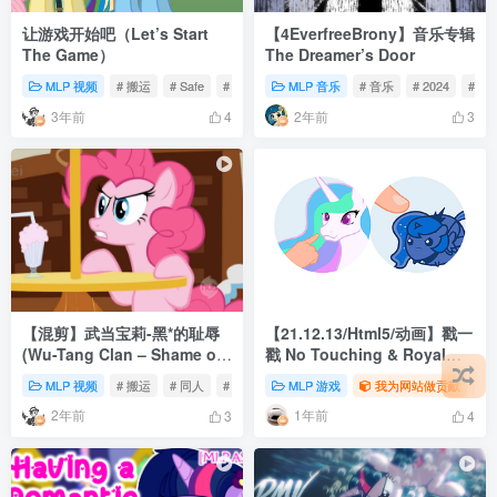
让游戏开始吧（Let’s Start
【4EverfreeBrony】音乐专辑
The Game）
The Dreamer’s Door
MLP 视频
# 搬运
# Safe
# 动画
MLP 音乐
# 音乐
# 2024
# po
3年前
2年前
4
3
【混剪】武当宝莉-黑*的耻辱
【21.12.13/Html5/动画】戳一
(Wu-Tang Clan – Shame on
戳 No Touching & Royal
a Nigga)
Boop
MLP 视频
# 搬运
# 同人
# 音乐
MLP 游戏
我为网站做贡献
# 
2年前
1年前
3
4