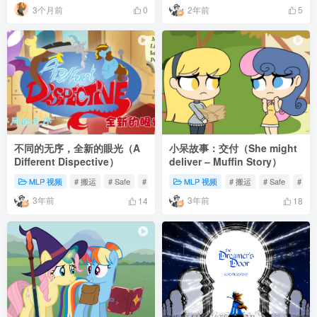
3个月前
2年前
0
5
不同的无序，全新的眼光（A
小呆故事：交付（She might
Different Dispective）
deliver – Muffin Story）
MLP 视频
# 搬运
# Safe
# 动画
MLP 视频
# 搬运
# Safe
# 可
3年前
3年前
14
18