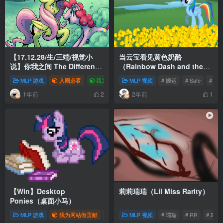
【17.12.28/生/三端/视觉小
当云宝看见黄色奶酪
说】你我之间 The Difference
（Rainbow Dash and the
Between Us
Yellow Thing）
MLP 游戏
入圈必看
我为网站做贡献
MLP 视频
# 暮光闪闪
# 搬运
# 云宝黛西
# Safe
# 动
# 
1年前
2年前
2
1
【Win】Desktop
莉莉瑞瑞（Lil Miss Rarity）
Ponies（桌面小马）
MLP 游戏
我为网站做贡献
# Safe
MLP 视频
# 游戏
# zip
# 瑞瑞
# RR
# 2014