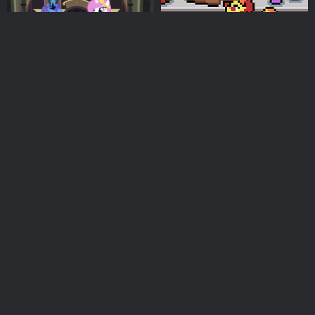
Celestia and Luna- Sunrise,
【25.7.6/双端/烹饪】落日冰沙
Sunset（日出，日落）
Sunset Smoothies
MLP 视频
# 视频
# PMV
# 露娜
MLP 游戏
我为网站做贡献
# 
2年前
1年前
2
3
皇家使命（Royal Duties）
【短篇/翻译】等下，装的？
（Wait, Pretend）
MLP 视频
# 搬运
# Safe
# 视频
MLP 文学
我为网站做贡献
# 