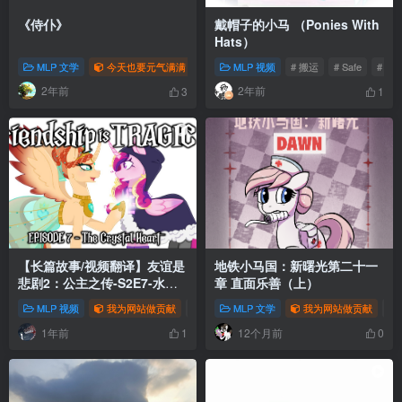
《侍仆》
戴帽子的小马 （Ponies With
Hats）
MLP 文学
今天也要元气满满
我为网站做贡献
MLP 视频
# 搬运
# 2024
# Safe
# 暮光
# 视
# zi
2年前
2年前
3
1
【长篇故事/视频翻译】友谊是
地铁小马国：新曙光第二十一
悲剧2：公主之传-S2E7-水晶
章 直面乐善（上）
之心
MLP 视频
我为网站做贡献
# 黑晶王
MLP 文学
# 水晶帝国
我为网站做贡献
# 韵律公主
# 
1年前
12个月前
1
0