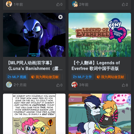
1年前
2年前
0
2
【MLP同人动画|双字幕】
【个人翻译】Legends of
《Luna’s Banishment（露娜
Everfree 歌词中国手语版
的放逐）》
MLP 视频
我为网站做贡献
# 同人动画
MLP 文学
# 熟肉
# 3D动画
我为网站做贡献
# S
2个月前
3年前
0
8