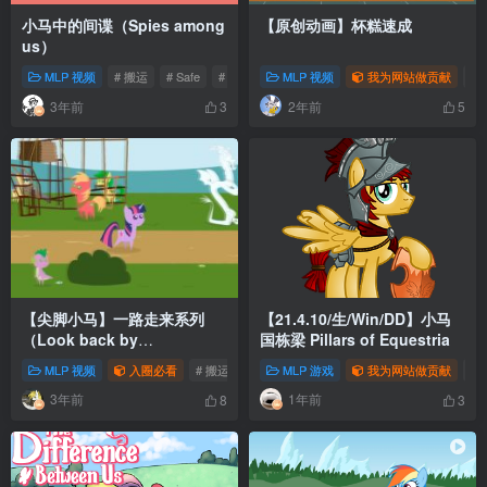
小马中的间谍（Spies among
【原创动画】杯糕速成
us）
MLP 视频
# 搬运
# Safe
# 视频
MLP 视频
我为网站做贡献
# S
3年前
2年前
3
5
【尖脚小马】一路走来系列
【21.4.10/生/Win/DD】小马
（Look back by
国栋梁 Pillars of Equestria
AgrolChannel）
MLP 视频
入圈必看
# 搬运
# Safe
MLP 游戏
# 动画
我为网站做贡献
# 2
3年前
1年前
8
3