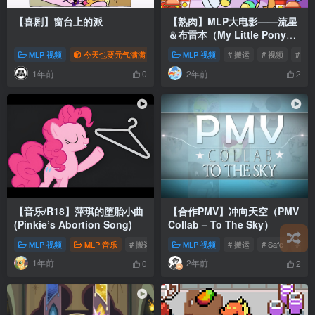
【喜剧】窗台上的派
【熟肉】MLP大电影——流星
＆布雷本（My Little Pony
The Movie:Soarin＆
MLP 视频
今天也要元气满满
我为网站做贡献
MLP 视频
# 搬运
# 翻译
# 视频
# MLP
# 同
# 
Braeburn）
1年前
2年前
0
2
【音乐/R18】萍琪的堕胎小曲
【合作PMV】冲向天空（PMV
(Pinkie’s Abortion Song)
Collab – To The Sky）
MLP 视频
MLP 音乐
# 搬运
# 音乐
MLP 视频
# 2024
# 搬运
# Safe
# 视
1年前
2年前
0
2