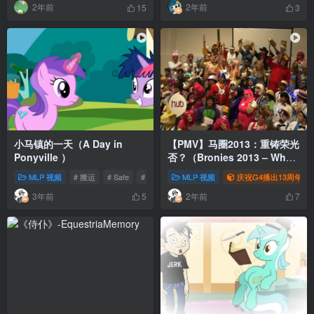
2年前
2年前
15
3
小马镇的一天（A Day in
【PMV】马圈2013：重铸荣光
Ponyville ）
否？（Bronies 2013 – When
Can We Do This Again）
MLP 视频
# 搬运
# Safe
# 视频
MLP 视频
庆祝G4播出13周年
3年前
2年前
5
7