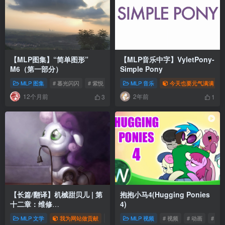
【MLP图集】“简单图形”
【MLP音乐中字】VyletPony-
M6（第一部分）
Simple Pony
MLP 图集
# 暮光闪闪
# 紫悦
# 云宝黛西
MLP 音乐
今天也要元气满满
12个月前
2年前
3
1
【长篇/翻译】机械甜贝儿 | 第
抱抱小马4(Hugging Ponies
十二章：维修
4)
（Maintenance）
MLP 文学
我为网站做贡献
# 同人
MLP 视频
# 翻译
# MLP
# 视频
# 动画
# 202