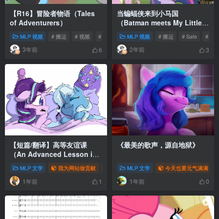
【R16】冒险者物语（Tales
当蝙蝠侠来到小马国
of Adventurers）
（Batman meets My Little
Pony）
MLP 视频
# 搬运
# 视频
# 动画
MLP 视频
# 搬运
# Safe
# 视
3年前
2年前
6
3
【短篇/翻译】高等友谊课
《最美的歌声，源自地狱》
（An Advanced Lesson in
Friendship）
MLP 文学
我为网站做贡献
# 同人
MLP 文学
# 翻译
# MLP
今天也要元气满满
1年前
1年前
1
0