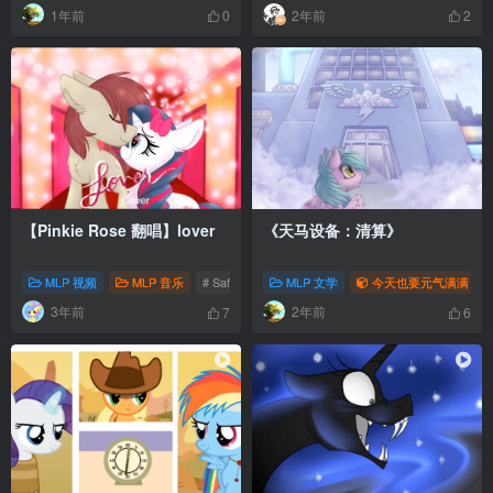
1年前
2年前
0
2
【Pinkie Rose 翻唱】lover
《天马设备：清算》
MLP 视频
MLP 音乐
# Safe
# 音乐
MLP 文学
# 2023
今天也要元气满满
3年前
2年前
7
6