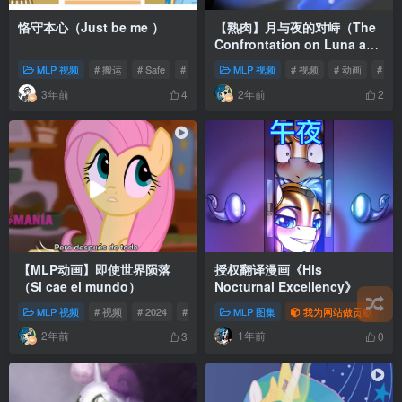
恪守本心（Just be me ）
【熟肉】月与夜的对峙（The
Confrontation on Luna and
Night- NEW ANIMATIC.）
MLP 视频
# 搬运
# Safe
# 动画
MLP 视频
# 视频
# 动画
# 音
3年前
2年前
4
2
【MLP动画】即使世界陨落
授权翻译漫画《His
（Si cae el mundo）
Nocturnal Excellency》
MLP 视频
# 视频
# 2024
# 小蝶
MLP 图集
我为网站做贡献
# 
2年前
1年前
3
0