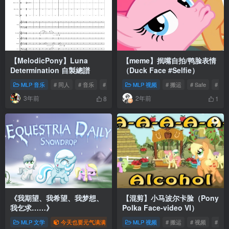
【MelodicPony】Luna
【meme】抿嘴自拍/鸭脸表情
Determination 自製總譜
（Duck Face #Selfie）
MLP 音乐
# 同人
# 音乐
# MLP
MLP 视频
# 搬运
# Safe
# 视
3年前
2年前
8
1
《我期望、我希望、我梦想、
【混剪】小马波尔卡脸（Pony
我乞求……》
Polka Face-video VI）
MLP 文学
今天也要元气满满
庆祝G4播出13周年
MLP 视频
# 搬运
我为网站做贡献
# 视频
# 音