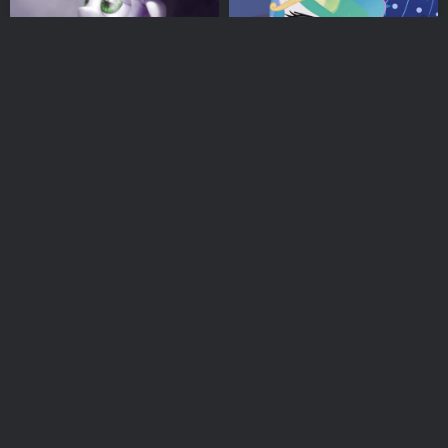
【长篇/翻译】机械甜贝儿 | 第
当一名公主真难（It’s hard to
五章：新生儿（Newborn）
be a princess）
MLP 文学
我为网站做贡献
# 同人
MLP 视频
# 翻译
# MLP
# 搬运
# Safe
# 动
1年前
3年前
0
3
【音乐】露娜对“唱给公主的安
“苹果”树（The “Apple”
眠曲”的回应（Lullaby for a
Tree）
princess luna’s reply）
MLP 视频
MLP 音乐
# 搬运
# Safe
MLP 视频
# 动画
# 搬运
# Safe
# 动