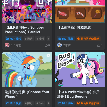
【MLP黑同/by：Scribber
【原创动画】杯糕速成
Productions】Parallel
Worlds：A Rainbow
MLP 视频
# 搬运
# 视频
# 同人
MLP 视频
我为网站做贡献
# S
Factory Story
1个月前
2年前
0
5
选择你的翅膀（Choose Your
【24.6.28/Html5/生存】虫子
Wings ）
滚开！Bug Begone!
MLP 视频
# 搬运
# Safe
# 动画
MLP 游戏
我为网站做贡献
# 2