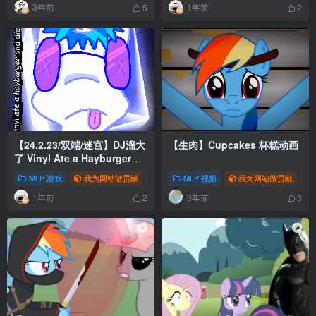
3年前
1年前
5
2
【24.2.23/双端/迷宫】DJ溜大
【生肉】Cupcakes 杯糕动画
了 Vinyl Ate a Hayburger
and Died
MLP 游戏
我为网站做贡献
# 2023
MLP 视频
# 搞笑
# DJ-Pon3
我为网站做贡献
# 
1年前
3年前
2
3