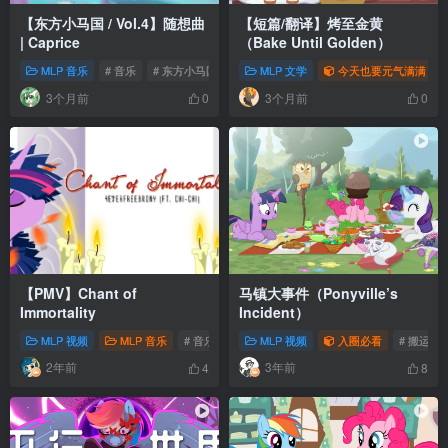
【东方小马国 / Vol.4】随想曲
【短篇/翻译】烤至金黄
| Caprice
（Bake Until Golden）
MLP 音乐
# 音乐
# 东方小马国
# Eastquestria
MLP 文学
今天也要元气满满
3个月前
3个月前
0
0
【PMV】Chant of
马镇大事件（Ponyville’s
Immortality
Incident）
MLP 视频
MLP 音乐
# 音乐
# PMV
MLP 视频
# 2014
入圈必看
# 搬运
2年前
3年前
4
8