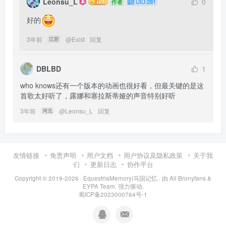
Leonsu_L
0
作者
UID:281
好的
3年前
@
Exist
回复
江苏
DBLBD
1
who knows还有一个版本的动画也很好看，但最关键的是这
首歌太好听了，露娜和塞拉斯蒂娅的声音特别好听
3年前
@
Leonsu_L
回复
河北
友情链接
免责声明
用户文档
用户协议及隐私政策
关于我
们
更新日志
协作平台
Copyright © 2019-2026 ·
EquestriaMemory|马国记忆
· 由
All Bronyfans &
EYPA Team.
强力驱动.
蜀ICP备2023000764号-1