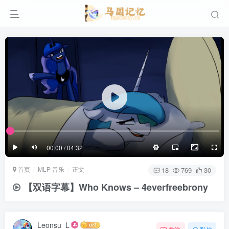
滚动
顶部
底部
防止弹幕重叠
同步视频速度
100%
3/4
1/4
半屏
3/4
满屏
滚动
顶部
底部
25px
适中
00:00 / 04:32
极慢
适中
极快
首页
MLP 音乐
正文
发送
18
769
30
【双语字幕】Who Knows – 4everfreebrony
Leonsu_L