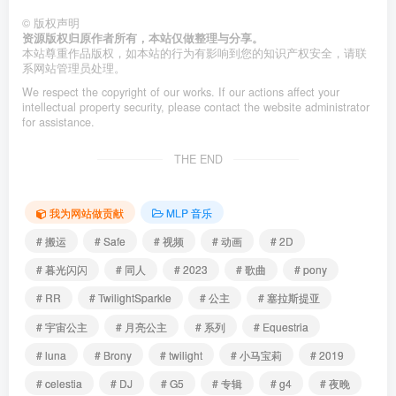
©
版权声明
资源版权归原作者所有，本站仅做整理与分享。
本站尊重作品版权，如本站的行为有影响到您的知识产权安全，请联
系网站管理员处理。
We respect the copyright of our works. If our actions affect your
intellectual property security, please contact the website administrator
for assistance.
THE END
我为网站做贡献
MLP 音乐
# 搬运
# Safe
# 视频
# 动画
# 2D
# 暮光闪闪
# 同人
# 2023
# 歌曲
# pony
# RR
# TwilightSparkle
# 公主
# 塞拉斯提亚
# 宇宙公主
# 月亮公主
# 系列
# Equestria
# luna
# Brony
# twilight
# 小马宝莉
# 2019
# celestia
# DJ
# G5
# 专辑
# g4
# 夜晚