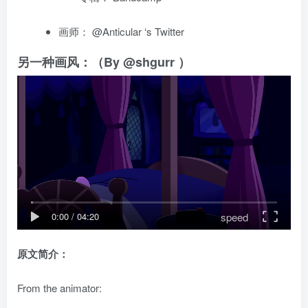
画师：
@Anticular
‘s Twitter
另一种画风：（By
@shgurr
）
speed
0:00
/
04:20
原文简介：
From the animator: