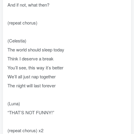
And if not, what then?
(repeat chorus)
(Celestia)
The world should sleep today
Think I deserve a break
You’ll see, this way it’s better
We’ll all just nap together
The night will last forever
(Luna)
“THAT’S NOT FUNNY!”
(repeat chorus) x2