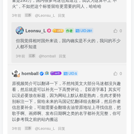
量是293万，国内很多马迷也知道过，我认为这算不上“不
火”，不如把这个标签留给更需要的同人，哈哈哈
3年前
@
Leonsu_L
回复
江苏
Leonsu_L
0
作者
UID:281
但我觉得相对国外来说，国内确实是不火的，我问的不少
人都不知道
3年前
@
hornball
回复
江苏
hornball
0
UID:5
原视频简介可以翻译一下，不然纯英文大部分马迷都没兴趣
看，然后就是可以补充一下高赞评论，【双语字幕】其实可
以没必要放在标题，因为网站上默认都是熟肉，生肉才要特
别标注一下，留给未来的马国记忆翻译组去翻译，然后作者
信息要补全，可能需要会翻墙去油管原地址上寻找信息，把
歌手啊、画师啊、发布日期啊之类的名字都补充完整，你可
以参考我之前的站内搬运
3年前
@
Leonsu_L
回复
江苏