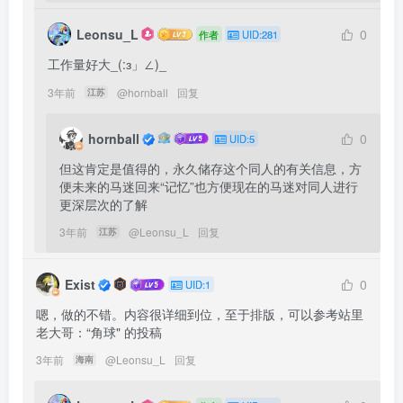
Leonsu_L
0
作者
UID:281
工作量好大_(:з」∠)_
3年前
@
hornball
回复
江苏
hornball
0
UID:5
但这肯定是值得的，永久储存这个同人的有关信息，方
便未来的马迷回来“记忆”也方便现在的马迷对同人进行
更深层次的了解
3年前
@
Leonsu_L
回复
江苏
Exist
0
UID:1
嗯，做的不错。内容很详细到位，至于排版，可以参考站里
老大哥：“角球" 的投稿
3年前
@
Leonsu_L
回复
海南