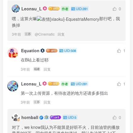
Leonsu_L
0
作者
UID:281
嘿，这算火嘛
那行吧，我
换掉
3年前
@
Cinematic
回复
江苏
Equation
1
UID:508
在B站上看过耶
3年前
回复
福建
Leonsu_L
1
作者
UID:281
第一次上传资源，有待改进的地方还请多多指出
3年前
回复
江苏
hornball
0
UID:5
对了，we know我认为不能算是好听不火，目前油管的播放