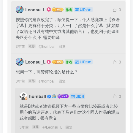
Leonsu_L
0
作者
UID:281
按照你的建议改完了，顺便提一下，个人感觉加上【双语
字幕】更有利于分类，让人一目了然是什么字幕（比如除
了双语还可以有纯中文或者其他语言），也更利于翻译组
去区分什么 不 需要翻译
3年前
@
hornball
回复
江苏
Leonsu_L
0
作者
UID:281
想问一下，高赞评论指的是什么？
3年前
@
hornball
回复
江苏
hornball
0
UID:5
就是B站或者油管视频下方一些点赞数比较高或者比较
用心的马迷评论，代表了马迷们对这个同人作品的观点
或者感慨，很有意义
3年前
@
Leonsu_L
回复
江苏