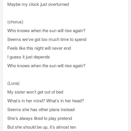
Maybe my clock just overturned
(chorus)
Who knows when the sun will rise again?
Seems we’ve got too much time to spend
Feels like this night will never end
I guess it just depends
Who knows when the sun will rise again?
(Luna)
My sister won’t get out of bed
What’s in her mind? What’s in her head?
Seems she has other plans instead
She’s always liked to play pretend
But she should be up, it’s almost ten