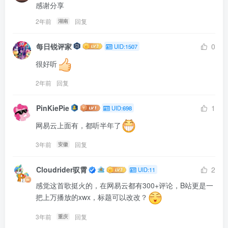
感谢分享
2年前
回复
湖南
每日锐评家
0
UID:1507
很好听
2年前
回复
PinKiePie
1
UID:698
网易云上面有，都听半年了
3年前
回复
安徽
Cloudrider驭霄
2
UID:11
感觉这首歌挺火的，在网易云都有300+评论，B站更是一
把上万播放的xwx，标题可以改改？
3年前
回复
重庆