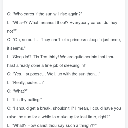
C: “Who cares if the sun will rise again?”
L: “Wha–!? What meanest thou!? Everypony cares, do they
not?”
C: “Oh, so be it… They can’t let a princess sleep in just once,
it seems.”
L: “Sleep in!? ‘Tis Ten-thirty! We are quite certain that thou
hast already done a fine job of sleeping in!”
C: “Yes, I suppose… Well, up with the sun then…”
L: “Really, sister…?’
C: “What?”
L: “It is thy calling.”
C: “I should get a break, shouldn’t I? I mean, I could have you
raise the sun for a while to make up for lost time, right?”
L: “What!? How canst thou say such a thing!?!?”