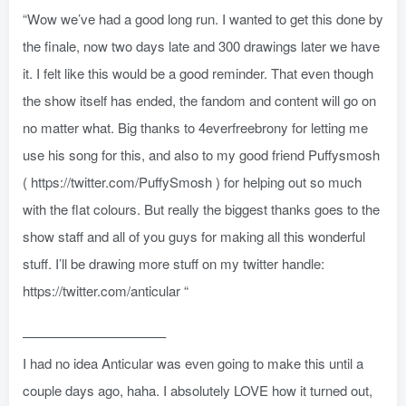
“Wow we’ve had a good long run. I wanted to get this done by
the finale, now two days late and 300 drawings later we have
it. I felt like this would be a good reminder. That even though
the show itself has ended, the fandom and content will go on
no matter what. Big thanks to 4everfreebrony for letting me
use his song for this, and also to my good friend Puffysmosh
(
https://twitter.com/PuffySmosh
) for helping out so much
with the flat colours. But really the biggest thanks goes to the
show staff and all of you guys for making all this wonderful
stuff. I’ll be drawing more stuff on my twitter handle:
https://twitter.com/anticular
“
——————————–
I had no idea Anticular was even going to make this until a
couple days ago, haha. I absolutely LOVE how it turned out,