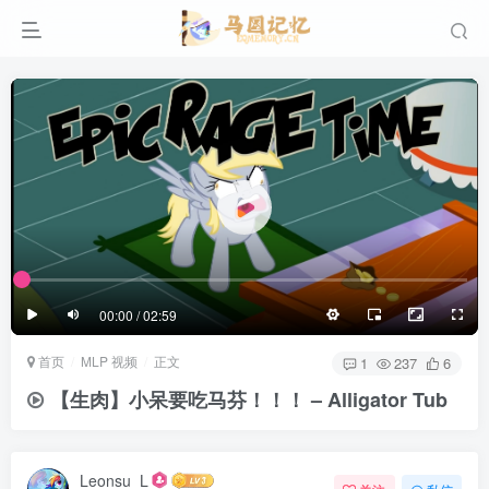
滚动
顶部
底部
防止弹幕重叠
同步视频速度
100%
3/4
1/4
半屏
3/4
满屏
滚动
顶部
底部
25px
适中
00:00 / 02:59
极慢
适中
极快
首页
MLP 视频
正文
发送
1
237
6
【生肉】小呆要吃马芬！！！ – Alligator Tub
Leonsu_L