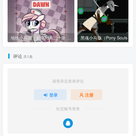
地铁小马国：新曙光第三十章 神秘会
黑魂小马版（Pony S
评论
共1条
请登录后发表评论
登录
注册
社交账号登录