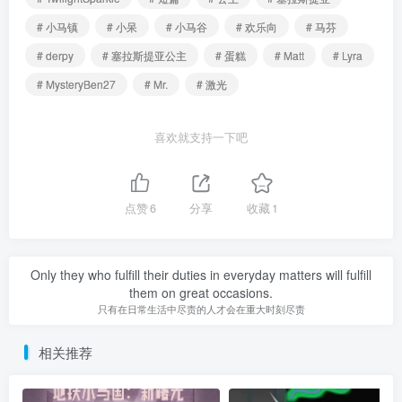
# 小马镇
# 小呆
# 小马谷
# 欢乐向
# 马芬
# derpy
# 塞拉斯提亚公主
# 蛋糕
# Matt
# Lyra
# MysteryBen27
# Mr.
# 激光
喜欢就支持一下吧
点赞
6
分享
收藏
1
Only they who fulfill their duties in everyday matters will fulfill
them on great occasions.
只有在日常生活中尽责的人才会在重大时刻尽责
相关推荐