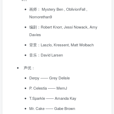
画师：
Mystery Ben
,
OblivionFall
,
Nomorethan9
编剧：Robert Knorr, Jessi Nowack, Amy
Davies
背景：Laszlo, Kressent, Matt Wolbach
音乐：David Larsen
声优：
Derpy ——
Grey Delisle
P. Celestia —— MemJ
T.Sparkle —— Amanda Kay
Mr. Cake —— Gabe Brown