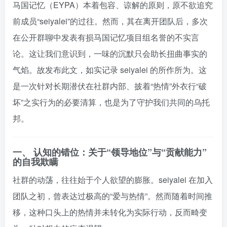
马国记忆（EYPA）本着包容、谅解的原则，原不欲追究
前成员“seiyalei”的过往。然而，其在离开团队后，多次
在公开群聊中发表有损马国记忆项目组名誉的不实言
论。这让我们意识到，一味的沉默只会助长扭曲事实的
气焰。故发布此文，如实记录 seiyalei 的所作所为。这
是一次针对长期潜伏在社群内部、披着“热情”外衣行“破
坏”之实行为的必要清算，也是为了守护我们共同的乌托
邦。
一、 认知的错位：关于“领导地位”与“贡献能力”
的自我欺瞒
社群的动荡，往往始于个人欲望的膨胀。seiyalei 在加入
团队之初，曾表达过极高的“爱与热情”。然而随着时间推
移，这种口头上的热情并未转化为实际行动，反而畸变