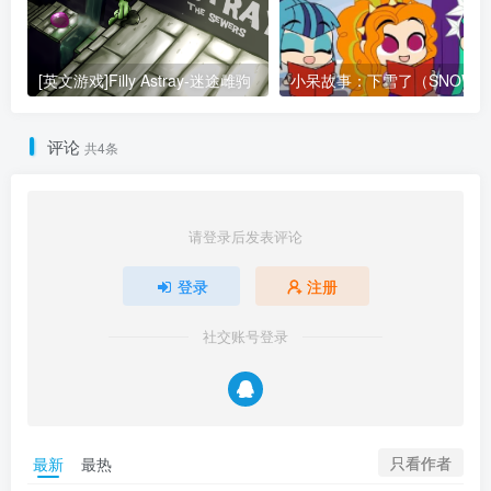
[英文游戏]Filly Astray-迷途雌驹
小呆
评论
共4条
请登录后发表评论
登录
注册
社交账号登录
只看作者
最新
最热