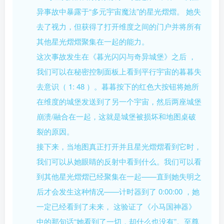
异事故中暴露于“多元宇宙魔法”的星光熠熠。 她失
去了视力，但获得了打开维度之间的门户并将所有
其他星光熠熠聚集在一起的能力。
这次事故发生在《暮光闪闪与奇异城堡》之后 ，
我们可以在秘密控制面板上看到平行宇宙的暮暮失
去意识（ 1: 48 ）。暮暮按下的红色大按钮将她所
在维度的城堡发送到了另一个宇宙，然后两座城堡
崩溃/融合在一起，这就是城堡被损坏和地图桌破
裂的原因。
接下来，当地图真正打开并且星光熠熠看到它时，
我们可以从她眼睛的反射中看到什么。我们可以看
到其他星光熠熠已经聚集在一起——直到她失明之
后才会发生这种情况——计时器到了 0:00:00 ，她
一定已经看到了未来， 这验证了《小马国神器》
中的那句话“她看到了一切，却什么也没有”。至尊