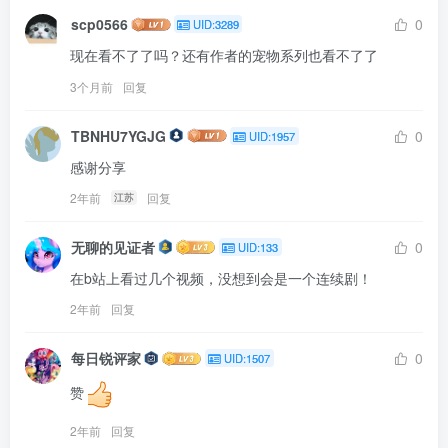
scp0566
0
UID:3289
现在看不了了吗？还有作者的宠物系列也看不了了
3个月前
回复
TBNHU7YGJG
0
UID:1957
感谢分享
2年前
回复
江苏
无聊的见证者
0
UID:133
在b站上看过几个视频，没想到会是一个连续剧！
2年前
回复
每日锐评家
0
UID:1507
赞
2年前
回复