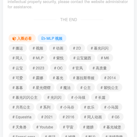
intellectual property security, please contact the website administrator
for assistance.
THE END
入圈必看
MLP 视频
# 搬运
# 视频
# 动画
# 2D
# 暮光闪闪
# 同人
# MLP
# 紫悦
# 云宝黛西
# M6
# 云宝
# 2023
# OC
# 官风
# 高质量
# 可爱
# 露娜
# 暮光
# 塞拉斯蒂娅
# 2014
# 暮暮
# 星光熠熠
# 魔法
# 公主
# 紫悦公主
# 暮光闪闪公主
# 光闪闪
# 小马镇
# 长篇
# 月亮公主
# 系列
# 小马谷
# 欢乐
# 小马国
# Equestria
# 2021
# 2016
# 同人动画
# G5
# 天角兽
# Youtube
# 宇宙
# 翅膀
# 暮光城堡
# ForgaLorga
# 书记
# 城堡
# 默片
# 连续剧集