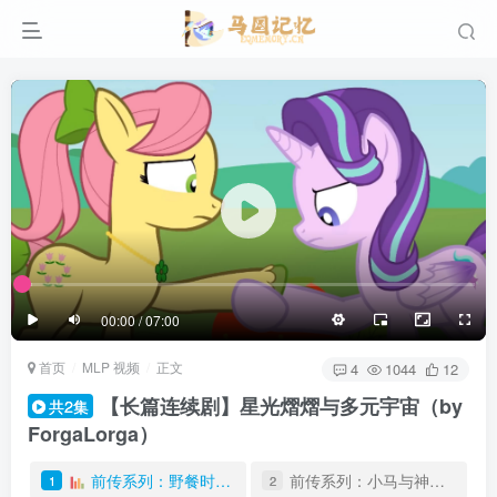
滚动
顶部
底部
防止弹幕重叠
同步视频速度
100%
3/4
1/4
半屏
3/4
满屏
滚动
顶部
底部
25px
适中
00:00 / 07:00
极慢
适中
极快
首页
MLP 视频
正文
发送
4
1044
12
【长篇连续剧】星光熠熠与多元宇宙（by
共2集
ForgaLorga）
前传系列：野餐时间(It_s Picnic Time)
前传系列：小马与神器(Pony and Magical Artifact)
1
2