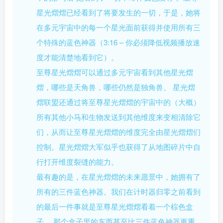
星光熠熠已经看到了将要发生的一切，于是，她将
在多元宇宙中的每一个星光面前获得并使用所有三
个特殊的蓝色神器（3:16 – 你必须降低视频播放速
度才能清楚地看到它）。
至尊星光熠熠可以通过多元宇宙看到其他星光熠
熠，哪些是天角兽，哪些仍然是独角兽。 星光熠
熠联盟还通过将至尊星光熠熠的宇宙中的（大概）
所有其他小马和生物发送到其他维度来变相清除它
们，从而让至尊星光熠熠的维度完全由星光熠熠们
控制。星光熠熠大军似乎也获得了从地图碎片中自
行打开维度裂缝的能力。
最有趣的是，在星光熠熠的未来愿景中，她拥有了
所有的三件蓝色神器。我们在计时器归零之前看到
的最后一件事就是至尊星光熠熠看着一个棕色盒
子。 那个盒子里的东西甚至比三件蓝色神器更重