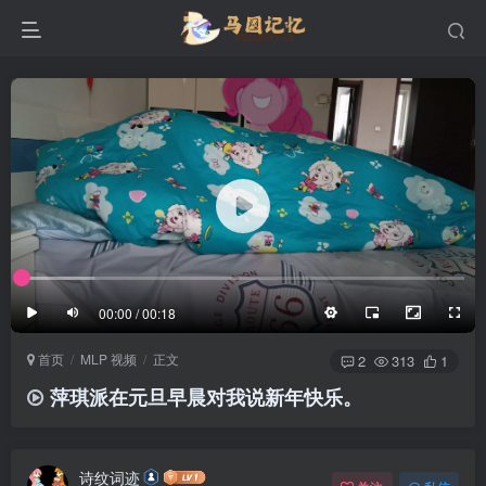
滚动
顶部
底部
防止弹幕重叠
同步视频速度
100%
3/4
1/4
半屏
3/4
满屏
滚动
顶部
底部
25px
适中
00:00 / 00:18
极慢
适中
极快
首页
MLP 视频
正文
发送
2
313
1
萍琪派在元旦早晨对我说新年快乐。
诗纹词迹