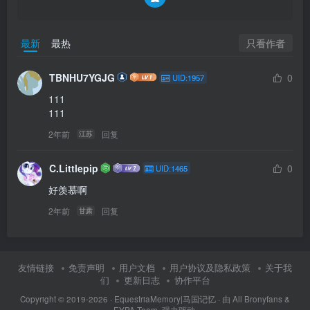
只看作者
最新
最热
TBNHU7YGJG
0
UID:1957
111

111 
2年前
回复
江苏
C.Littlepip
0
UID:1465
好羡慕啊
2年前
回复
甘肃
友情链接
免责声明
用户文档
用户协议及隐私政策
关于我
们
更新日志
协作平台
Copyright © 2019-2026 ·
EquestriaMemory|马国记忆
· 由
All Bronyfans &