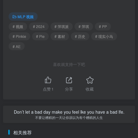
MLP 视频
# 视频
# 2024
# 萍琪派
# 萍琪
# PP
# Pinkie
# Pie
# 素材
# 历史
# 现实小马
# AE
喜欢就支持一下吧
点赞
1
分享
收藏
Don’t let a bad day make you feel lke you have a bad lfe.
不要让糟糕的一天让你误以为有个糟糕的人生
相关推荐