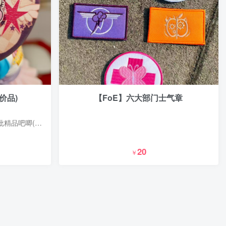
价品)
【FoE】六大部门士气章
由夜流工作室/FimTale赞助的一批精品吧唧(展示品，有一定磨损)
20
￥