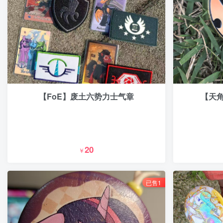
【FoE】废土六势力士气章
【天角
20
￥
已售1