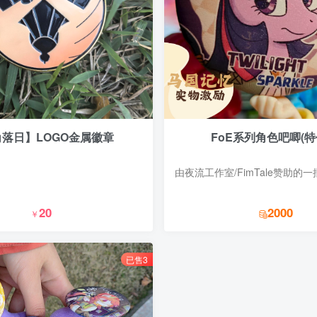
落日】LOGO金属徽章
FoE系列角色吧唧(特
20
2000
￥
已售3