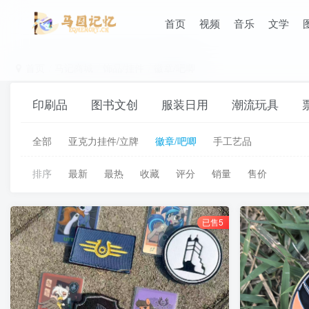
首页
视频
音乐
文学
首页
马记商城
饰品/挂件
徽章/吧唧
印刷品
图书文创
服装日用
潮流玩具
全部
亚克力挂件/立牌
徽章/吧唧
手工艺品
排序
最新
最热
收藏
评分
销量
售价
已售5