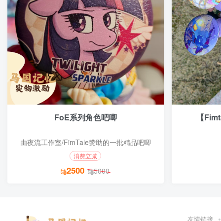
FoE系列角色吧唧
【Fi
由夜流工作室/FimTale赞助的一批精品吧唧
消费立减
2500
5000
友情链接