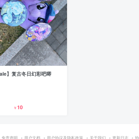
mtale】复古冬日幻彩吧唧
10
￥
免责声明
用户文档
用户协议及隐私政策
关于我们
更新日志
协