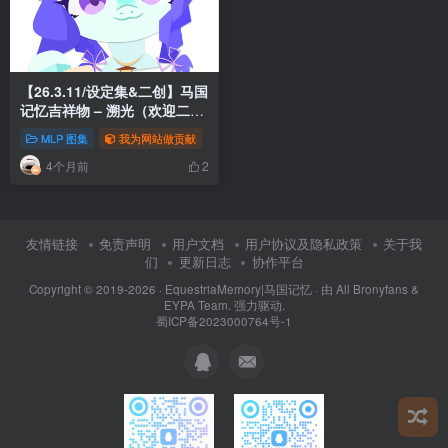
【26.3.11/设定集&二创】马国
记忆吉祥物 – 溯光（欢迎二创
定期收录）
MLP 图集
我为网站做贡献
4个月前
2
友情链接
免责声明
用户文档
用户协议及隐私政策
关于我
们
更新日志
协作平台
Copyright © 2019-2026 ·
EquestriaMemory|马国记忆
· 由
All Bronyfans &
EYPA Team.
强力驱动.
蜀ICP备2023000764号-1