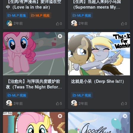
【生肉/有声漫画】爱洋溢在空
【生肉】当超人来到小马国
中（Love is in the air）
（Superman meets My
Little Pony）
MLP 图集
MLP 视频
MLP 视频
2年前
2年前
0
0
【治愈向】与萍琪共度暖炉前
这就是小呆（Derp She Is!!）
夜（Twas The Night Before
Pinkie）
MLP 视频
MLP 视频
2年前
2年前
5
3