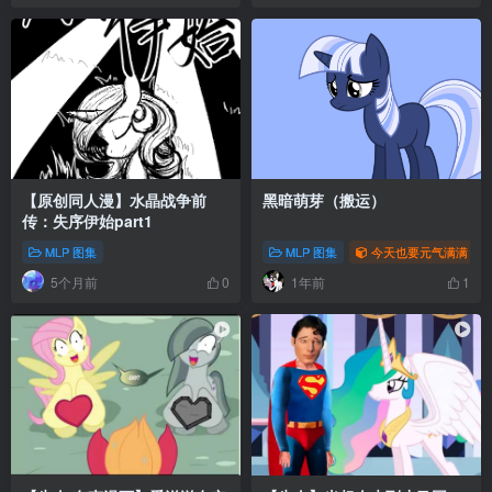
【原创同人漫】水晶战争前
黑暗萌芽（搬运）
传：失序伊始part1
MLP 图集
MLP 图集
今天也要元气满满
5个月前
1年前
0
1