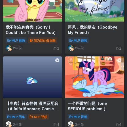
我不能在你身旁（Sorry I
再见，我的朋友（Goodbye
Could’t be There For You)
My Friend）
MLP 视频
我为网站做贡献
MLP 视频
2年前
2年前
2
2
【生肉】苜蓿怪兽 漫画及配音
一个严重的问题（one
（Alfalfa Monster; Comic
SERIOUS problem ）
Dub）
MLP 图集
MLP 视频
MLP 视频
2年前
3年前
4
6