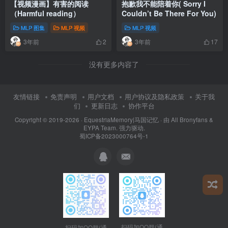
【视频漫画】有害的阅读
抱歉我不能陪着你( Sorry I
（Harmful reading）
Couldn’t Be There For You)
MLP 图集
MLP 视频
MLP 视频
3年前
3年前
2
17
没有更多内容了
友情链接
免责声明
用户文档
用户协议及隐私政策
关于我
们
更新日志
协作平台
Copyright © 2019-2026 ·
EquestriaMemory|马国记忆
· 由
All Bronyfans &
EYPA Team.
强力驱动.
蜀ICP备2023000764号-1
扫码加QQ群(通
扫码加QQ群(通