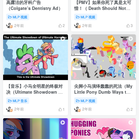
高露洁的牙科广告
【PMV】如果你死了真是太可
（Colgate’s Dentistry Ad）
惜！（ Death Should Not
Have Taken Thee）
MLP 视频
MLP 视频
2年前
2年前
2
3
【音乐】小马全明星的终极对
尖脚小马演绎蠢蠢的死法（My
决（Ultimate Showdown of
Little Pony Dumb Ways to
Ultimate Harmony）
Die）
MLP 音乐
MLP 视频
2年前
2年前
1
2