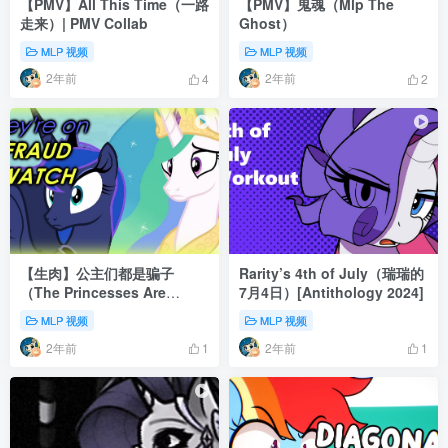
【PMV】All This Time（一路
【PMV】鬼魂（Mlp The
走来）| PMV Collab
Ghost）
MLP 视频
MLP 视频
2年前
2年前
4
2
【生肉】公主们都是骗子
Rarity’s 4th of July（瑞瑞的
（The Princesses Are
7月4日）[Antithology 2024]
FRAUDS）
MLP 视频
MLP 视频
2年前
2年前
1
1