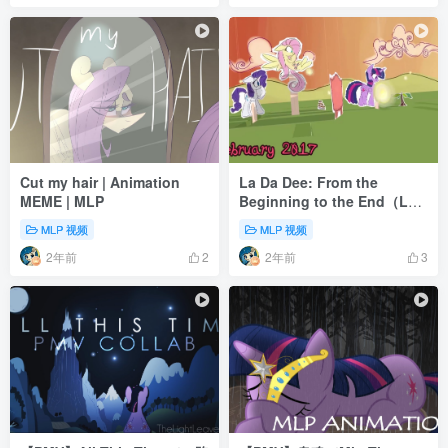
Cut my hair | Animation
La Da Dee: From the
MEME | MLP
Beginning to the End（La
Da Dee 历史版本迭代）
MLP 视频
MLP 视频
2年前
2年前
2
3