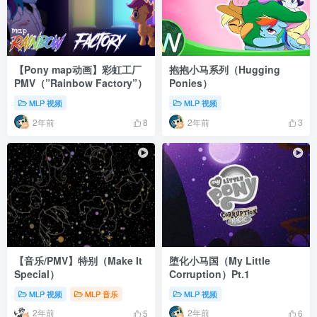
【Pony map动画】彩虹工厂
抱抱小马系列（Hugging
PMV（”Rainbow Factory”）
Ponies）
MLP 视频
MLP 视频
2年前
2年前
8
3
【音乐/PMV】特别（Make It
堕化小马国（My Little
Special）
Corruption）Pt.1
MLP 视频
MLP 音乐
MLP 视频
2年前
2年前
5
6