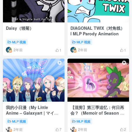
Daisy（雏菊）
DIAGONAL TWIX（对角线）
l MLP Parody Animation
MLP 视频
MLP 视频
2年前
2年前
1
1
我的小日漫（My Little
【混剪】第三季追忆：何日再
Anime – Galaxyart | マイリ
会？（Memoir of Season 3
トルアニメ）
HQ- When Can I See You
MLP 视频
MLP 视频
Again）
2年前
2年前
7
2