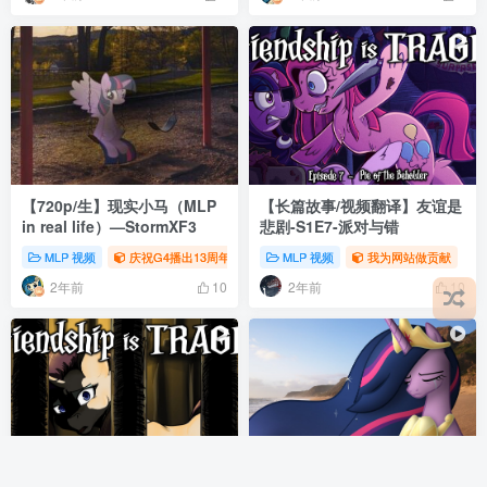
【720p/生】现实小马（MLP
【长篇故事/视频翻译】友谊是
in real life）—StormXF3
悲剧-S1E7-派对与错
MLP 视频
庆祝G4播出13周年
MLP 视频
我为网站做贡献
2年前
2年前
10
10