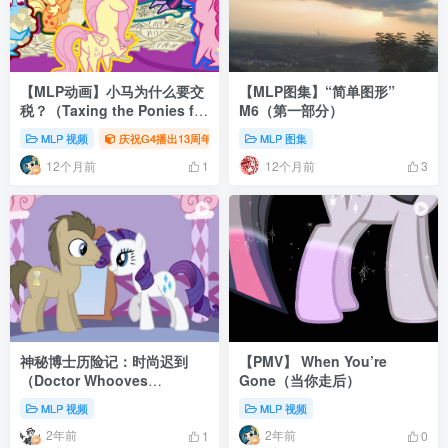
【MLP动画】小马为什么要交
【MLP图集】“简单图形”
税？（Taxing the Ponies for
M6（第一部分）
WHAT?!）
MLP 视频
庆祝G4播出13周年
MLP 图集
12个月前
12个月前
1
3
神秘博士历险记：时尚迟到
【PMV】 When You’re
（Doctor Whooves
Gone（当你走后）
Adventures:Fashionably
MLP 视频
MLP 视频
Late）
2年前
2年前
1
0