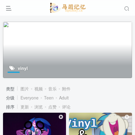
vinyl
类型
图片
视频
音乐
附件
分级
Everyone
Teen
Adult
排序
更新
浏览
点赞
评论