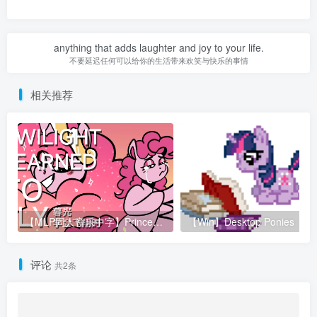
anything that adds laughter and joy to your life.
不要延迟任何可以给你的生活带来欢笑与快乐的事情
相关推荐
【MLP同人音乐中字】PrinceWhateverer – Twilight Learned To Fly（当暮光会飞翔之时）
【Win】De
评论
共2条