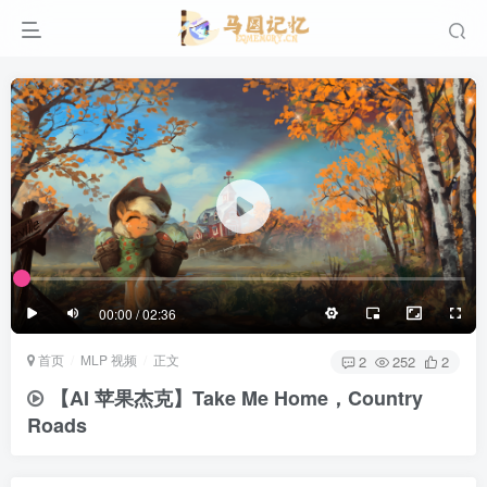
滚动
顶部
底部
防止弹幕重叠
同步视频速度
100%
3/4
1/4
半屏
3/4
满屏
滚动
顶部
底部
25px
适中
00:00 / 02:36
极慢
适中
极快
首页
MLP 视频
正文
发送
2
252
2
【AI 苹果杰克】Take Me Home，Country
Roads