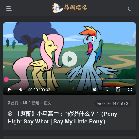
滚动
顶部
底部
防止弹幕重叠
同步视频速度
100%
3/4
1/4
半屏
3/4
满屏
滚动
顶部
底部
25px
适中
00:00 / 00:33
极慢
适中
极快
首页
MLP 视频
正文
发送
0
147
3
【鬼畜】小马高中：“你说什么？”（Pony
High: Say What | Say My Little Pony）