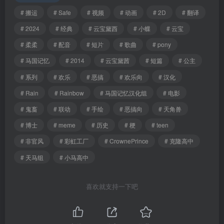
# 搬运
# Safe
# 视频
# 动画
# 2D
# 翻译
# 2024
# 经典
# 云宝黛西
# 小蝶
# 云宝
# 柔柔
# 配音
# 短片
# 歌曲
# pony
# 马国记忆
# 2014
# 云宝黛茜
# 短篇
# 公主
# 系列
# 欢乐
# 恶搞
# 欢乐向
# 汉化
# Rain
# Rainbow
# 马国记忆汉化组
# 电影
# 鬼畜
# 联动
# 手绘
# 恶搞向
# 天角兽
# 博士
# meme
# 历史
# 梗
# teen
# 非官风
# 彩虹工厂
# CrownePrince
# 克隆高中
# 天马组
# 小马高中
喜欢就支持一下吧