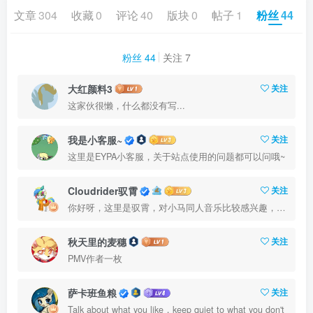
文章
304
收藏
0
评论
40
版块
0
帖子
1
粉丝
44
粉丝 44
关注 7
大红颜料3
关注
这家伙很懒，什么都没有写...
我是小客服~
关注
这里是EYPA小客服，关于站点使用的问题都可以问哦~
Cloudrider驭霄
关注
你好呀，这里是驭霄，对小马同人音乐比较感兴趣，会持续上传同人资源哦
秋天里的麦穗
关注
PMV作者一枚
萨卡班鱼粮
关注
Talk about what you like，keep quiet to what you don't