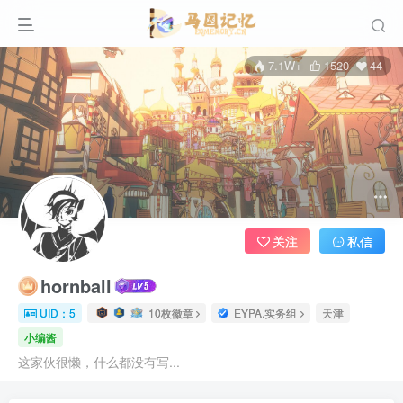
7.1W+
1520
44
关注
私信
hornball
UID：5
10枚徽章
EYPA.实务组
天津
小编酱
这家伙很懒，什么都没有写...