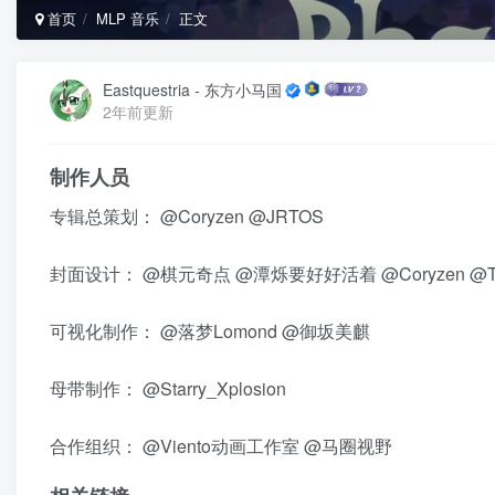
首页
MLP 音乐
正文
Eastquestria - 东方小马国
2年前更新
制作人员
专辑总策划：
@Coryzen
@JRTOS
封面设计：
@棋元奇点
@潭烁要好好活着
@Coryzen
@Ta
可视化制作：
@落梦Lomond
@御坂美麒
母带制作：
@Starry_Xplosion
合作组织：
@Viento动画工作室
@马圈视野