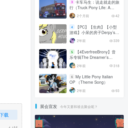
卡车马生：说走就走的旅
3
行（Truck Pony Life: A
Journey at the Turn of a
2个月前
42
Key）
【PC】【生肉】【小型
4
游戏】小呆的房子Derpy’s
Fun House
2年前
339
【4EverfreeBrony】音
5
乐专辑The Dreamer’s
Door
2年前
318
My Little Pony Italian
6
OP （Theme Song）
2年前
93
展会宣发
今年又要和谁去聚会呢？
下载
4.1M