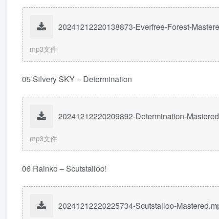
20241212220138873-Everfree-Forest-Master
mp3文件
05 Silvery SKY – Determination
20241212220209892-Determination-Mastere
mp3文件
06 Rainko – Scutstalloo!
20241212220225734-Scutstalloo-Mastered.m