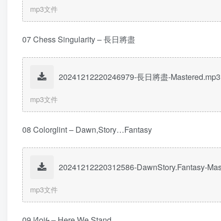
mp3文件
07 Chess Singularity – 長日將盡
20241212220246979-長日將盡-Mastered.mp3
mp3文件
08 Colorglint – Dawn,Story…Fantasy
20241212220312586-DawnStory.Fantasy-Ma
mp3文件
09 Иoiϟ – Here We Stand