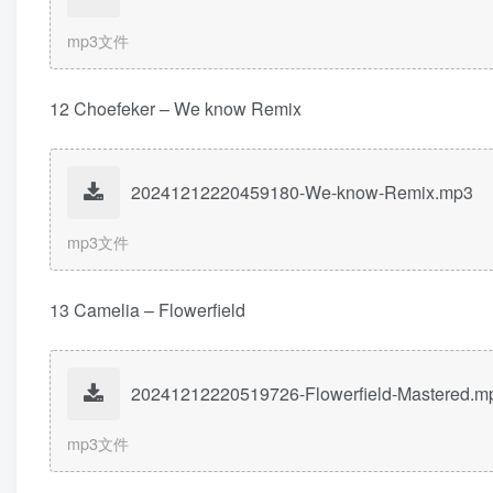
mp3文件
12 Choefeker – We know Remix
20241212220459180-We-know-Remix.mp3
mp3文件
13 Camelia – Flowerfield
20241212220519726-Flowerfield-Mastered.m
mp3文件