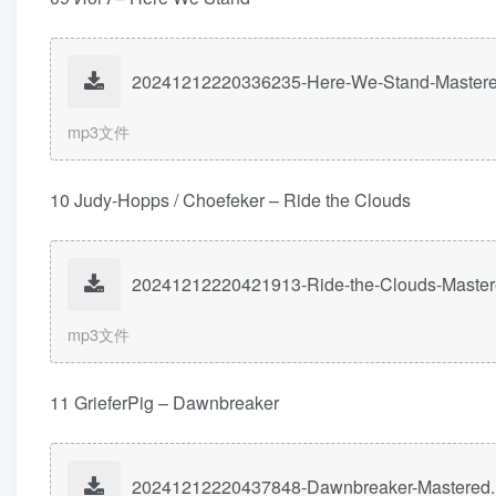
20241212220336235-Here-We-Stand-Master
mp3文件
10 Judy-Hopps / Choefeker – Ride the Clouds
20241212220421913-Ride-the-Clouds-Maste
mp3文件
11 GrieferPig – Dawnbreaker
20241212220437848-Dawnbreaker-Mastered