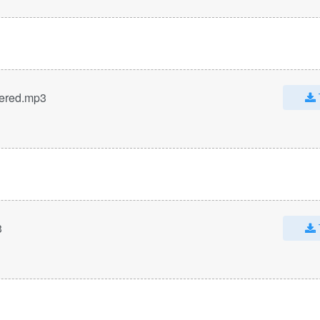
tered.mp3
3