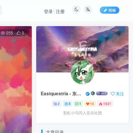
投稿
登录
注册
255
0
Eastquestria - 东方小马国
关注
2
8
1
10
1931
彩虹小马同人音乐社团
文章目录