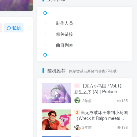
制作人员
私信
相关链接
曲目列表
随机推荐
偶尔尝试点新鲜内容也不错哦~
【东方小马国 / Vol.1】
1
新生之序 (A) | Prelude
(Disc A)
2年前
185
当无敌破坏王来到小马国
2
（Wreck-It Ralph meets My
Little Pony）
2年前
188