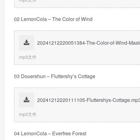
02 LemonCola – The Color of Wind
20241212220051384-The-Color-of-Wind-Mas
mp3文件
03 Douershun – Fluttershy’s Cottage
20241212220111105-Fluttershys-Cottage.mp
mp3文件
04 LemonCola – Everfree Forest