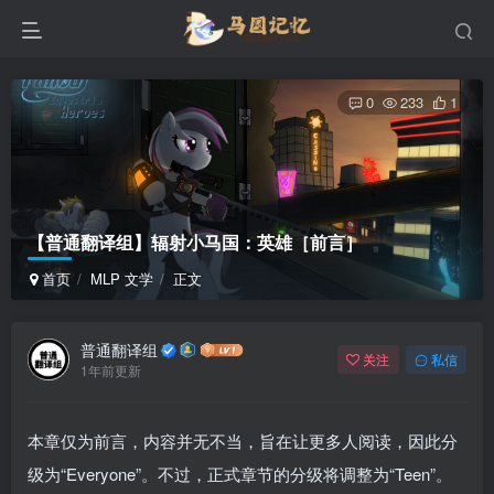
0
233
1
【普通翻译组】辐射小马国：英雄［前言］
首页
MLP 文学
正文
普通翻译组
关注
私信
1年前更新
本章仅为前言，内容并无不当，旨在让更多人阅读，因此分
级为“Everyone”。不过，正式章节的分级将调整为“Teen”。