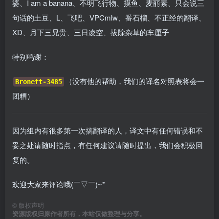
婆、I am a banana、不明飞行物、摸鱼、麦丽素、只会说三
句话的土豆、L、飞吧、VPCmlw、番石榴、不正经的翻译、
XD、月下三兄贵、三日凌空、拔除杂草的车厘子
特别鸣谢：
（没有他的帮助，我们的译名对照表将会一
Broneft-3485
团糟）
因为组内有很多第一次搞翻译的人，译文中有任何错误和不
妥之处请随时指点，有任何建议请随时提出，我们会积极回
复的。
欢迎大家来评论哦(￣▽￣)~*
©
版权声明
资源版权归原作者所有，本站仅做整理与分享。