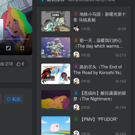
地铁小马国：新曙光第十
1
章 马镇真相
1年前
34
那一天，温暖我们的心
2
（The day which warms
our hearts）
3年前
213
218
6
路的尽头（The End of
3
The Road by Koroshi-Ya）
3年前
162
【恶搞向】醒目露露的噩
4
梦（The Nightmare）
私信
2年前
164
【PMV】”PFUDOR”
5
2年前
248