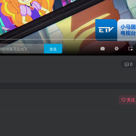
3/4
半屏
3/4
满屏
顶部
底部
25px
适中
适中
极快
发送
0
关注