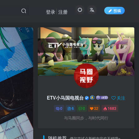
投稿
登录
注册
ETV小马国电视台
关注
0
6
0
32
1683
与马圈同步，与时代同行
随机推荐
偶尔尝试点新鲜内容也不错哦~