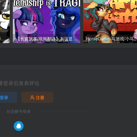
【生肉】皇家姐妹玩《女神异闻录4》
【长篇故事/视频翻译】友谊是悲剧-S1E2-万念俱灰
HorseGame-马游戏/小
请登录后发表评论
登录
注册
社交账号登录