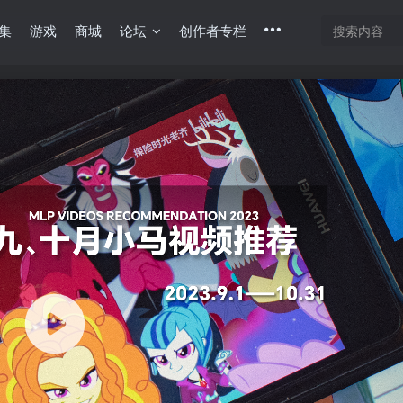
集
游戏
商城
论坛
创作者专栏
底部
幕重叠
同步视频速度
100%