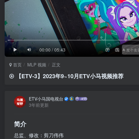
1/4
滚动
极慢
00:00 / 05:43
首页
MLP 视频
正文
【ETV-3】2023年9~10月ETV小马视频推荐
ETV小马国电视台
3年前更新
简介
总监、修改：剪刀伟伟