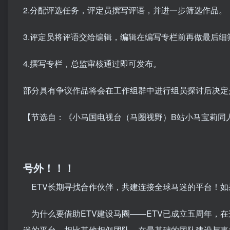
2.分配评选任务，评定员撰写评语，并进一步筛选作品。
3.评定员将评语交给编辑，编辑在编写专栏前再做最后细
4.撰写专栏，总监审核通过即可发布。
部分具有争议作品将会在工作组群中进行组员探讨后决定
【节选自：《小马国电视台（马圈视野）B站小马宝莉同人
号外！！！
ETV长期寻找合作伙伴，共建连接全球马迷的平台！如
为什么要借助ETV建设马圈——ETV已成立五周年，
迷的平台。相比其他相似团队，在最基础的团队建设与事