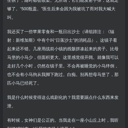
够了。“500瓶盖。”医生后来会因为我被坑了而对我大喊大
叫。
我还买了一些苹果零食和一瓶日出沙士（译组蹄注：《辐
射：新维加斯》中有个叫“日落沙士”的消耗品）。这镇子看
起来还不错。几座用战前小镇的残骸拼凑起来的房子。比母
马堡的小马少，但面积更大。这里感觉很开阔。就像我可以
走好几个小时，仍然在镇子里。不会再被睡觉的小马绊倒，
也不会有小马驹从我脚下跑过。白痴。别再想母马堡了，那
匹小马已经死了。
我是什么时候变得这么戏剧化的？我需要踢点什么东西来发
泄。
有时候，女神们是公正的。当我走在一座小山丘上时，我听