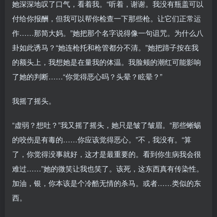
她深深地叹了口气，看着我。“听着，谢谢。我没有瓶盖可以
付给你报酬，但我可以帮你检查一下那些枪。让它们正常运
作……那简大妈。”她把那个名字说得像一句诅咒。为什么八
卦如此诱马？“她连枪托和枪管都分不清。”她把蹄子按在我
的额头上，我想她是在量我的体温。我脸颊的潮红可能影响
了她的判断……“你觉得恶心吗？头晕？眩晕？”
我摇了摇头。
“虚弱？想吐？”我又摇了摇头，她只是皱了皱眉。“那些蜥蜴
的咬伤是有毒的……你应该觉得恶心。”不，我没有。“算
了，你觉得没事就好，这才是最重要的。看到你生病我会很
难过……”她的微笑让我也笑了。该死，这东西真有传染性。
加油，银，你本该是个冷酷无情的杀马。或者……类似的东
西。