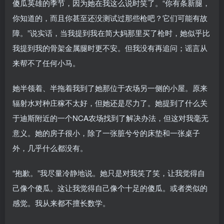
傻瓜英雄的季节，因为她在我这么说时笑了。“你有条新腿，
你知道的，而且你甚至还没测试过那些枪吧？它们可能有故
障。”说实话，当我提到我在简大妈那里买了枪时，她似乎比
我提到我的骨架金属腿时更不安。但我没有再追问；谣言从
来帮不了任何小马。
她半领着、半拖着我到了她那位于农场另一侧的小屋。原来
辐射水对种庄稼不太好，但她还是尽力了。她提到了什么关
于迪斯附近的一个NCA农场找到了解决办法，但这对我毫无
意义。她的房子很小，除了一张脏兮兮的床垫和一张桌子
外，几乎什么都没有。
“抱歉。”我尽量冷静地说。她只是对我笑了笑，让我觉得自
己像个傻瓜。这让我觉得自己像个十足的傻瓜。或者类似的
感觉。我从来都不擅长数学。