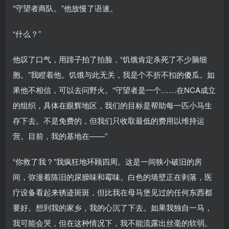
“守望者商队。”他放慢了语速。
“什么？”
他叹了口气，用蹄子拍了拍脸，“饥饿肯定杀死了不少脑细
胞。”我瞪着他。饥饿与此无关，我是个不折不扣的傻瓜。如
果他不相信，可以去问野火。“守望者是一个……在NCA成立
的组织，具体在眼辉地区，我们的目标是帮助每一匹小马生
存下去。不是免费的，但我们只收取最低的费用以维持运
营。目前，我的基地在——”
“你救了我？”我疯狂地环顾四周。这是一间狭小破旧的房
间，弥漫着陈旧的尿臊味和霉味。白色的墙壁正在剥落，医
疗设备看起来锈迹斑斑，但比我在母马堡见过的任何东西都
要好。想到我的家乡，我的心沉了下去。如果我独自一马，
我可能会哭，但在这种情况下，我不能流露出丝毫的软弱。