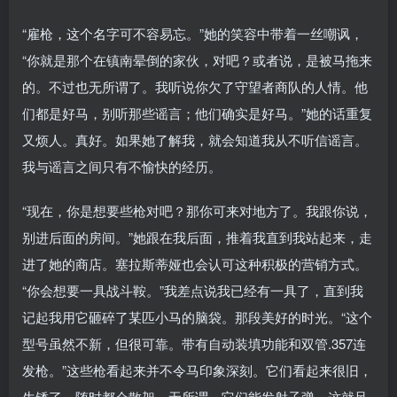
“雇枪，这个名字可不容易忘。”她的笑容中带着一丝嘲讽，
“你就是那个在镇南晕倒的家伙，对吧？或者说，是被马拖来
的。不过也无所谓了。我听说你欠了守望者商队的人情。他
们都是好马，别听那些谣言；他们确实是好马。”她的话重复
又烦人。真好。如果她了解我，就会知道我从不听信谣言。
我与谣言之间只有不愉快的经历。
“现在，你是想要些枪对吧？那你可来对地方了。我跟你说，
别进后面的房间。”她跟在我后面，推着我直到我站起来，走
进了她的商店。塞拉斯蒂娅也会认可这种积极的营销方式。
“你会想要一具战斗鞍。”我差点说我已经有一具了，直到我
记起我用它砸碎了某匹小马的脑袋。那段美好的时光。“这个
型号虽然不新，但很可靠。带有自动装填功能和双管.357连
发枪。”这些枪看起来并不令马印象深刻。它们看起来很旧，
生锈了，随时都会散架。无所谓，它们能发射子弹，这就足