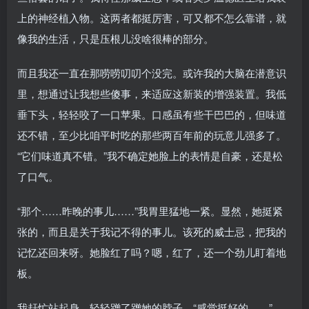
上的神经植入物。这两者都挺厉害，可又都不怎么靠谱，就
像我的生活，只是压根儿没啥很棒的部分。
而且我还一直在那唠唠叨叨个没完。或许我的大脑在潜意识
里，想通过让我想些傻事，来适应这新装的增强装置。我低
垂下头，轻轻咬了一口苹果。口感虽有些干巴巴的，但味道
还不错，至少比咱平时吃的那些两百年前的玩意儿强多了。
“它们味道真不错。”我不确定她脸上的表情是自豪，还是松
了口气。
“那个……昨晚的事儿……”我胃里猛地一紧。显然，她挺紧
张的，而且是关于我记不得的事儿。该死的威士忌，把我的
记忆还回来呀。她脸红了吗？嗯，红了，还一个劲儿盯着地
板。
我赶忙站起身，轻轻蹭了蹭她的脖子。“感觉挺好的……”