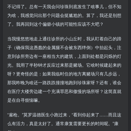
不记得了。总有一天我会问珍珠到底发生了啥事儿，但不知
为啥，我感觉问出那个问题会挺尴尬的。算了，我还是别想
了。我再回到这个偏僻小镇的可能性应该不大吧？
当我慢悠悠地走上通往诊所的小山丘时，我从盯着自己的蹄
子（确保我这愚蠢的金属腿不会被东西绊倒）中抬起头，注
意到诊所旁边有一座相当大的建筑，上面到处都是闪烁的灯
光。我用了半秒钟才反应过来那是赌场。它啥时候建起来的
呀？更奇怪的是：如果我临时住的地方离赌场只有几步远，
那我昨晚为啥还一路跌跌撞撞地跑到珍珠家呀？还有，谁会
在医疗大楼旁边建一个充满罪恶和傲慢的场所呀？这简直就
是在自寻烦恼嘛。
“雇枪。”莫罗温德医生小跑过来，“看到你起来了……而且这
么有活力，真是太好了。通常康复需要更长的时间呢。”康