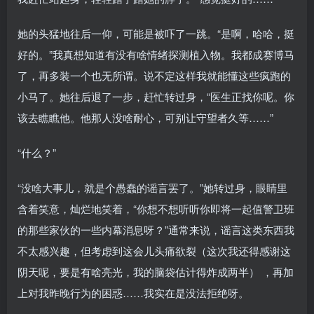
她的头猛地往后一仰，可能是被吓了一跳。“是啊，哈哈，挺
好的。”我真想知道有没有啥情绪探测植入物。我都成赛博马
了，再多装一个也无所谓。说不定这样我就能懂这些疯跑的
小马了。她往后退了一步，赶忙转过身，“医生正找你呢。你
该去瞧瞧他。他那人没啥耐心，可别让守望者久等……”
“什么？”
“没啥大事儿，就是个愚蠢的谣言罢了。”她转过身，眼睛里
含着笑意，灿烂地笑着，“你想不想听听你即将一起值警卫班
的那些家伙的一些内幕消息呀？”通常来说，谣言这类东西我
不太感兴趣，但考虑到这会儿头痛欲裂（这次我还得感谢这
阴天呢，要是有啥亮光，我的脑袋估计得炸成两半） ，再加
上对我昨晚行为的困惑……我实在是没法拒绝呀。