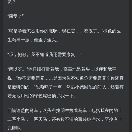
复？
“康复？”
“就是学着怎么用你的腿呀，现在它……都没了。”棕色的医
生精神一振，他歪了歪头。
“哦，抱歉。我不知道我还需要康复。”
“所以呀。”他仔细打量着我，高高地昂着头，以便和我平
视，“你不需要康复……是因为你不知道你需要康复？你还真
是挺特别的。”他嘶鸣了一声，然后小跑回他的商队，还若有
若无地用他的绿色尾巴抽了我一下。
四辆遮盖的马车，八头布拉明牛拉着马车，包括我在内的十
二匹小马，一匹天马，还有数不清的瓶装纯净水，至少有十
几瓶呢。