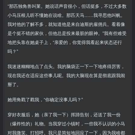
“那匹独角兽叫莱。她说话声音很小，但话挺多，不过大多数
小马压根儿听不懂她在说啥。那匹天马……我寻思他叫帆。
我对他的了解不多，就知道他是来自迪斯的雇佣兵。看着像
是个挺不错的家伙，但他总是投来最脏的眼神。”我有些难受
地把头靠在她桌子上，“亲爱的，你觉得我看起来状态还行
吗？”
我迷迷糊糊地点了点头。我的脑袋正一下一下地疼得厉害，
现在我还在适应这些事儿呢。我的大脑现在算是彻底跟我闹
掰了。
她用角戳了戳我，“你确定没事儿吗？”
穿好衣服后，她（亲了我一下）挥蹄告别，还送了我一份
（爆炸性的）礼物。当我穿过小镇时，一些我不认识的小马
对我微笑、打招呼。我只是简短地回应了一下，因为我啥都