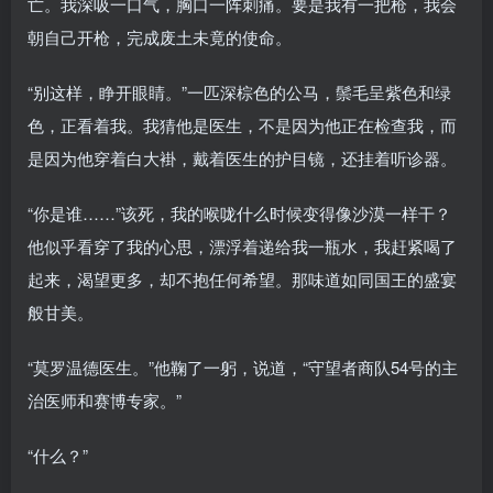
亡。我深吸一口气，胸口一阵刺痛。要是我有一把枪，我会
朝自己开枪，完成废土未竟的使命。
“别这样，睁开眼睛。”一匹深棕色的公马，鬃毛呈紫色和绿
色，正看着我。我猜他是医生，不是因为他正在检查我，而
是因为他穿着白大褂，戴着医生的护目镜，还挂着听诊器。
“你是谁……”该死，我的喉咙什么时候变得像沙漠一样干？
他似乎看穿了我的心思，漂浮着递给我一瓶水，我赶紧喝了
起来，渴望更多，却不抱任何希望。那味道如同国王的盛宴
般甘美。
“莫罗温德医生。”他鞠了一躬，说道，“守望者商队54号的主
治医师和赛博专家。”
“什么？”