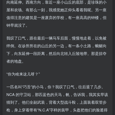
向南延伸。西南方向，靠近一座小山丘的底部，是珍珠的小
屋和农场。有那么一刻，我感觉她正仰头看着我呢。另一座
值得注意的建筑是一座废弃的学校，有一座高高的钟楼，但
钟早就没了。
我叹了口气，跟在最后一辆马车后面，慢慢地走着，以免被
绊倒。在诊所所在的山丘的另一边，有一条小土路，蜿蜒向
下，向东延伸一段距离，然后向北转入丘陵地带。那是掠夺
者的地盘。
“你为啥来这儿呀？”
一匹名叫“巧舌”的小马，你？我叹了口气，往后退了几步。
NCA 的守卫站，那匹蓝色的天马，帆，告诉我，我其实早该
猜到了。他们全副武装，背着大型战斗鞍，上面装着双管步
枪，身上穿着带有“N.C.A”字样的装甲，头盔把他们的脸遮得