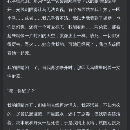
我本该死的。那为什么一切会如此痛苦？我的眼睛缓缓睁
开，光线刺眼得让马无法直视。有个东西站在我上方，一匹
小马……或者……我几乎看不清。我以为我看到了翅膀，也
许是幻觉。还有一个可爱标志，我能看到……两朵云。那看
起来就像一片封闭的天空，就像废土一样。该死，一切都疼
得厉害。野火……她会救我的。可她已经死了，我也应该跟
着她一起死。
我的眼睛闭上了。当我再次睁开时，那匹天马嘴里叼着一支
注射器。
“嗯，你醒了？”
我的眼睛睁开，刺痛的光线再次涌入。我还活着，不知怎么
的，尽管饥肠辘辘、严重脱水，还中了剧毒，但我确实还活
着。我本该和野火一起死去，于是我闭上眼睛，试图迎接死