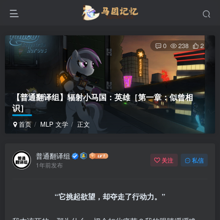
0
238
2
【普通翻译组】辐射小马国：英雄［第一章：似曾相
识］
首页
MLP 文学
正文
普通翻译组
关注
私信
1年前发布
“它挑起欲望，却夺走了行动力。”