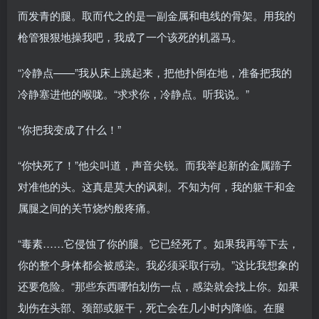
而发青的腿。取而代之的是一副金属和电线的骨架。用我的
枪管狠狠地操我吧，我成了一个该死的机器马。
“冷静点——”我从床上跳起来，把他扑倒在地，准备把我的
冷静塞进他的喉咙。“求求你，冷静点。听我说。”
“你把我变成了什么！”
“你快死了！”他尖叫道，声音尖锐。而我举起新的金属蹄子
对准他的头。这真是莫大的讽刺。不知为何，我的躯干和金
属腿之间的关节烧灼般疼痛。
“毒素……它侵蚀了你的腿。它已经死了。如果我再等下去，
你的整个身体都会被感染。我必须采取行动。”这比我想象的
还要危险。“那些东西哪怕划伤一点，感染就会找上你。如果
划伤在头部、颈部或躯干，死亡会在几小时内降临。在腿