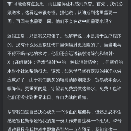
市”可能会有点意思，而且赌博让我感到兴奋。首先，我们必
须送水，这看起来很奇怪。据他说，从迪斯到这里需要一
周，再回去也需要一周。他们不会在这中间需要水吗？
这很正常，只是我又犯傻了。他解释说，水是用于医疗程序
的。没有什么比直接往伤口里倒辐射更危险的了。当当地马
不得不喝当地的水时，他们还会运送辐射清除剂和辐射-
X（译组蹄注：游戏“辐射”中的一种抗辐射药物），但新鲜的
水对小社区帮助很大。该死，如果母马堡有定期的纯净水供
应就好了，由于我们购买的辐射清除剂减少，贸易成本会大
幅降低。更重要的是，守望者免费提供这些水。免费！也许
他们还没收到世界末日、各自为战的通知。
尽管我知道自己决心成为一个冷血的雇佣兵，但还是忍不住
感激塞拉斯蒂娅给我的第一份工作来自这样一个组织。42号
避难厩只是我旅程中即将遇到的一点点预示，我知道这一