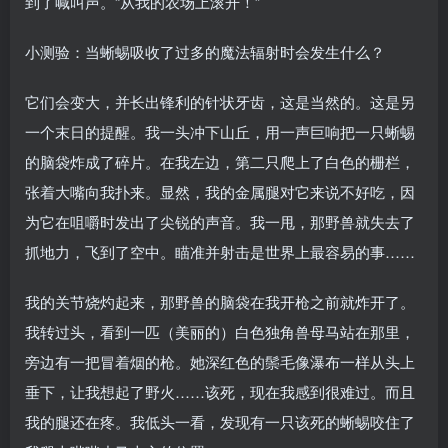
到了喊叫声。“从我的农场上滚开！”
小测验：当蜥蜴吸收了过多的魔法辐射时会发生什么？
它们会变大，并长出锋利的针状牙齿，这是当然的。这是另
一个末日的提醒。我一头冲下山丘，用一声巨响把一只蜥蜴
的脑袋炸成了碎片。在我左边，第二只爬上了白色的栅栏，
张着大嘴向我扑来。显然，我的金属腿对它来说不好吃，因
为它在咀嚼时发出了尖锐的声音。我一甩，那野兽就失去了
抓地力，飞到了空中。瞄准并射击是世界上最容易的事……
我的关节烧灼起来，那野兽的脑袋在我开枪之前就炸开了。
我转过头，看到一匹（美丽的）白色独角兽母马站在那里，
旁边有一把冒着烟的枪。她深红色的鬃毛像瀑布一样从头上
垂下，让我想起了野火……该死，现在我感到很难过。而且
我的腿还在疼。我低头一看，发现有一只该死的蜥蜴咬住了