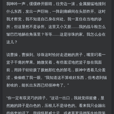
我呻吟一声，缓缓睁开眼睛，往旁边一滚，金属腿猛地撞到
什么东西，发出一声巨响，一阵剧痛瞬间在头部炸开。这时
我才察觉，我不知道自己身在何处。我一直住在当地的诊
所，但这显然不是诊所。这里又小又脏……我的战斗鞍怎么
皱巴巴地躺在角落里？等等……这是珍珠的家。我怎么会在
这儿？
说曹操，曹操到。珍珠这时恰好走进她的房子，嘴里叼着一
篮子干瘪的苹果。她微笑着，有些羞涩地把篮子放在我面
前，用蹄子轻轻拨了拨她那红色的鬃毛，眼神中透着几分羞
涩，偷偷瞧了我一眼。“我知道这不算啥好东西，但考虑到辐
射啥的，能长出东西已经很神奇了。”
“你一定有双灵巧的蹄子。”这话一出口，我就觉得挺傻，显
然她的蹄子是白色的，压根儿不是绿色的。看来我只会蹦出
些俗套的话了。我得怪那威士忌，或者莫罗温德医生给我装