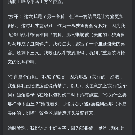
我腿上哔哔小马上方的位置。
“放开！”这次我甩了另一条腿，但唯一的结果是让疼痛更加
剧烈。这时我才意识到，作为一匹独角兽会有多好，因为我
无法用战斗鞍瞄准自己的腿。那只蜥蜴被（美丽的）独角兽
母马炸成了血肉碎片。我转过头，露出了一个血迹斑斑的笑
容。还剩下三只。我咬住战斗鞍的缰绳，听到了重新装填枪
支的悦耳声响。
“你真是个白痴。”我皱了皱眉，因为那匹（美丽的，好吧，
我觉得我已经把这点说清楚了。以后可以随意加上‘美丽’这个
词）独角兽母马在给我包扎伤口时下蹄有点重。“你为什么要
那样冲下山丘？”她低着头，所以我只能勉强看到她那（不是
美丽的，闭嘴）紫色的眼睛透过头发瞥过来。
她叫珍珠，我说这是个好名字，因为我很傻。显然，现在是