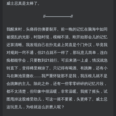
威士忌真是太棒了。
//——————–//
我醒来时，头痛得仿佛要裂开。前一晚的记忆在脑海中如同
被搅乱的光影，时隐时现，模糊不清。刚开始那会儿的记忆
还算清晰。我发现自己在扑克桌上简直是个门外汉，毕竟我
对规则一窍不通，但21点就不一样了，那玩意儿简单，连白
痴都能学会，只要数到21就行。可后来酒一上桌，情况就急
转直下，变得稀里糊涂了。只记得有喝酒、有跳舞，还有小
马在舞池里撒欢……我严重怀疑那不是我，我压根儿就不是
会跳舞的主儿。除此之外，还有一些零零碎碎的记忆片段，
都不太清楚，但印象中很温暖，非常温暖。我摇了摇头，试
图甩掉这股难受劲儿，可这一摇不要紧，头更疼了。威士忌
这玩意儿，为啥就这么折磨人呢？