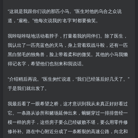
“这就是我跟你们说的那匹小马。”医生对他的乌合之众说
道，“雇枪。”他每次说我的‘名字’时都要偷笑。
我咔哒咔哒地活动着脖子，打量着我的同伴们。除了医生，
我认出了一匹亮蓝色的天马，身上背着双战斗鞍，还有一匹
黑白鬃毛的独角兽，脸上带着柔和的微笑。其他的小马我懒
得记名字，希望他们也别来和我说话。
“介绍稍后再说。”医生匆忙说道，“我们已经落后好几天了。”
于是我们就出发了。
我最后看了一眼希望之桥，这才意识到我从未真正好好看过
它。一条路从诊所和赌场延伸出来，蜿蜒穿过一排排曾经一
模一样的房子，这些房子要么已经破败不堪，要么用零件修
修补补。路在中心附近分成了一条断裂的高速公路，向北和