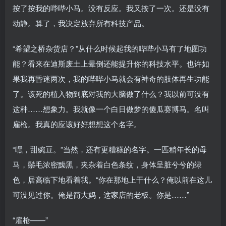
按了按我的哔哔小马。没有反应。我又按了一次。还是没有
动静。算了，我决定放弃所有科技产品。
“希望之桥杂货店？”从什么时候起我的哔哔小马有了地图功
能？看来在迪斯废土上晕倒还能提升你的科技水平。也许如
果我再昏迷两次，我的哔哔小马就会有神奇的肢体再生功能
了。该死的植入物到底对我的大脑做了什么？我以前可没有
这种……想象力。我就像一个白日做梦的傻瓜赛博马。名叫
雇枪。我真的应该好好想想这个名字。
“嘿，甜豌豆。”当然，还有更糟糕的名字。一匹稍年长的母
马，鬃毛浓密黝黑，夹杂着白色条纹，身体呈脏兮兮的绿
色，居高临下地看着我。“你在那地上干什么？俺以前在这儿
可没见过你。俺是简大妈，这家店的老板。你是……”
“雇枪——”