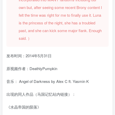
own but, after seeing some recent Brony content I
felt the time was right for me to finally use it. Luna
is the princess of the night, she has a troubled
past, and she can kick some major flank. Enough
said.
）
发布时间：2014年5月31日
原视频作者：DeathlyPumpkin
音乐：
Angel of Darkness by Alex C ft. Yasmin K
出现的同人作品（马国记忆站内链接）：
《水晶帝国的陨落》