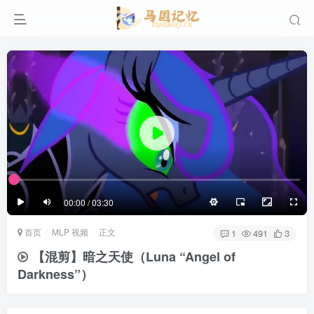
滚动
顶部
底部
防止弹幕重叠
同步视频速度
100%
3/4
1/4
半屏
3/4
满屏
滚动
顶部
底部
25px
适中
00:00 / 03:30
极慢
适中
极快
首页
MLP 视频
正文
发送
1
491
3
【混剪】暗之天使（Luna “Angel of
Darkness”）