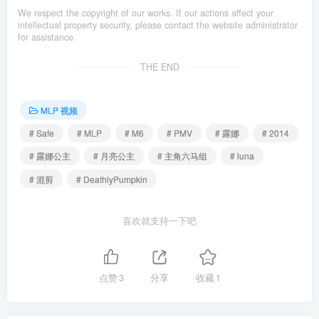
We respect the copyright of our works. If our actions affect your
intellectual property security, please contact the website administrator
for assistance.
THE END
MLP 视频
# Safe
# MLP
# M6
# PMV
# 露娜
# 2014
# 露娜公主
# 月亮公主
# 主角六马组
# luna
# 混剪
# DeathlyPumpkin
喜欢就支持一下吧
点赞
3
分享
收藏
1