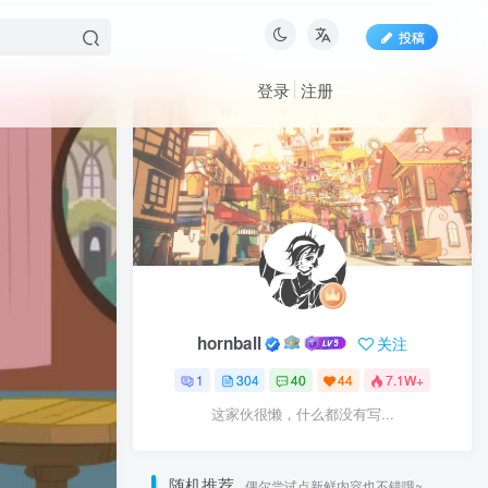
投稿
登录
注册
hornball
关注
1
304
40
44
7.1W+
这家伙很懒，什么都没有写...
随机推荐
偶尔尝试点新鲜内容也不错哦~