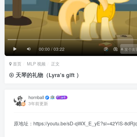
1/4
滚动
极慢
00:00 / 03:22
首页
MLP 视频
正文
天琴的礼物（Lyra’s gift ）
hornball
3年前更新
原地址：https://youtu.be/sD-qWX_E_yE?si=42YlS-8dRjq