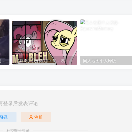
【MLP同人佳作】谐律起源（The Beginning of Harmony）
【熟肉】我们在哪：呃…咦…
同人地图个人译版
请登录后发表评论
登录
注册
社交账号登录