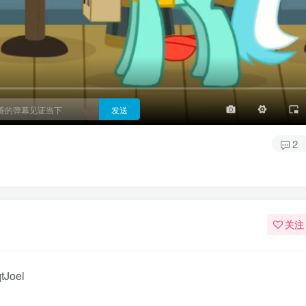
3/4
半屏
3/4
满屏
顶部
底部
25px
适中
适中
极快
发送
2
关注
tJoel