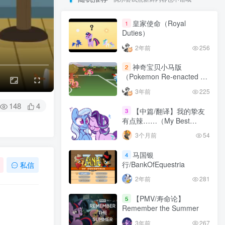
皇家使命（Royal
1
Duties）
2年前
256
神奇宝贝小马版
2
（Pokemon Re-enacted by
Ponies）
3年前
225
148
4
【中篇/翻译】我的挚友
3
有点辣……（My Best
Friend’s Kinda Hot…）
3个月前
54
马国银
4
行/BankOfEquestria
私信
2年前
281
【PMV/寿命论】
5
Remember the Summer
3年前
267