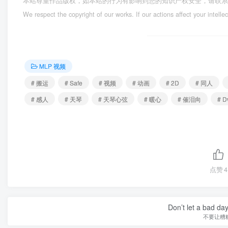
本站尊重作品版权，如本站的行为有影响到您的知识产权安全，请联
We respect the copyright of our works. If our actions affect your intelle
MLP 视频
# 搬运
# Safe
# 视频
# 动画
# 2D
# 同人
# 感人
# 天琴
# 天琴心弦
# 暖心
# 催泪向
# D
点赞
4
Don’t let a bad da
不要让糟