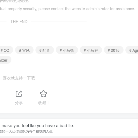
系网站管理员处理。
ctual property security, please contact the website administrator for assistance.
THE END
# OC
# 官风
# 配音
# 小马镇
# 小马谷
# 2015
# Ag
vixer
喜欢就支持一下吧
分享
收藏
1
y make you feel lke you have a bad lfe.
糕的一天让你误以为有个糟糕的人生