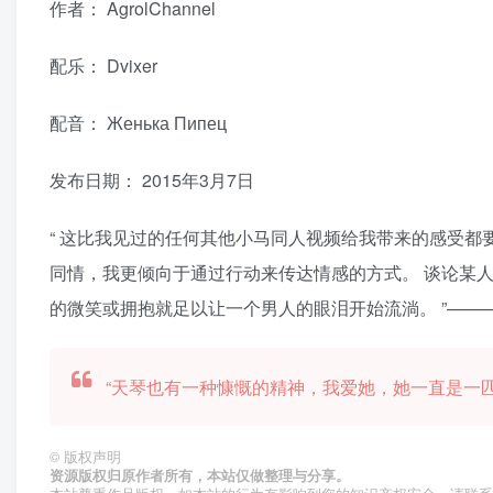
作者： AgrolChannel
配乐：
Dvixer
配音：
Женька Пипец
发布日期：
2015年3月7日
“
这比我见过的任何其他小马同人视频给我带来的感受都
同情，我更倾向于通过行动来传达情感的方式。 谈论某
的微笑或拥抱就足以让一个男人的眼泪开始流淌。
”———
“天琴也有一种慷慨的精神，我爱她，她一直是一匹我想
©
版权声明
资源版权归原作者所有，本站仅做整理与分享。