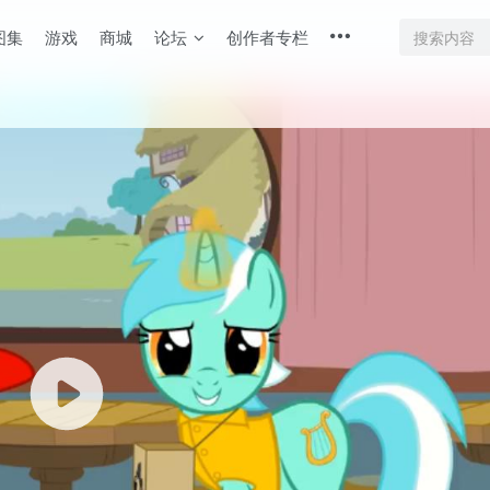
图集
游戏
商城
论坛
创作者专栏
底部
幕重叠
同步视频速度
100%