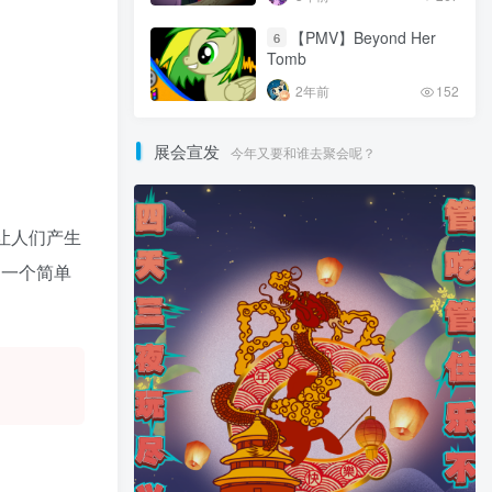
【PMV】Beyond Her
6
Tomb
2年前
152
展会宣发
今年又要和谁去聚会呢？
让人们产生
和一个简单