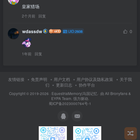
皇家猎场
2个月前
回复
wdassdw
0
UID:2608
1年前
回复
友情链接
免责声明
用户文档
用户协议及隐私政策
关于我
们
更新日志
协作平台
Copyright © 2019-2026 ·
EquestriaMemory|马国记忆
· 由
All Bronyfans &
EYPA Team.
强力驱动.
蜀ICP备2023000764号-1