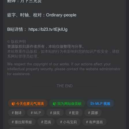
翻译：月下三兄贵
嵌字、时轴、校对：Ordinary-people
B站详情：
https://b23.tv/tEjklUg
©
版权声明
资源版权归原作者所有，本站仅做整理与分享。
本站尊重作品版权，如本站的行为有影响到您的知识产权安全，请联
系网站管理员处理。
We respect the copyright of our works. If our actions affect your
intellectual property security, please contact the website administrator
for assistance.
THE END
今天也要元气满满
我为网站做贡献
MLP 视频
# 翻译
# MLP
# 搞笑
# 配音
# 露娜
# 塞拉斯蒂娅
# 恶搞
# 小马宝莉
# 有声漫画