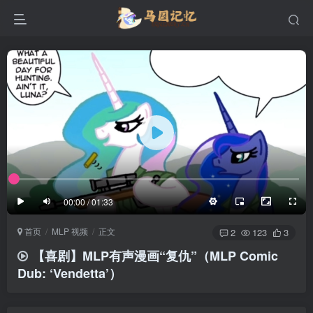
滚动
顶部
底部
防止弹幕重叠
同步视频速度
100%
3/4
1/4
半屏
3/4
满屏
滚动
顶部
底部
25px
适中
00:00 / 01:33
极慢
适中
极快
首页
MLP 视频
正文
发送
2
123
3
【喜剧】MLP有声漫画“复仇”（MLP Comic
Dub: ‘Vendetta’）