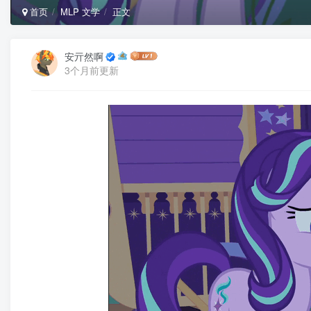
首页
MLP 文学
正文
安亓然啊
3个月前更新