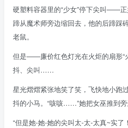
硬塑料容器里的“少女”停下尖叫——
蹄从魔术师旁边缩回去，他的后蹄踩
老鼠。
但是——廉价红色灯光在火炬的扇形“
抖、尖叫……
星光熠熠紧张地笑了笑，飞快地小跑
抖的小马。“咳咳……”她把女巫推到旁
“但是她-她-她的尖叫太-太-太真~