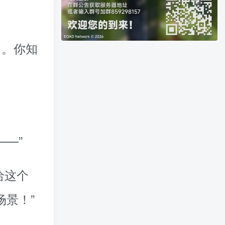
。你知
绎
——”
给这个
场景！”