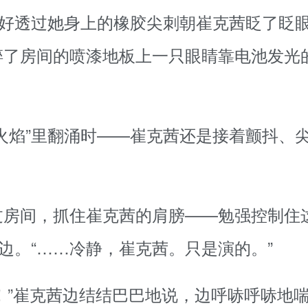
正好透过她身上的橡胶尖刺朝崔克茜眨了眨
碎了房间的喷漆地板上一只眼睛靠电池发光
火焰”里翻涌时——崔克茜还是接着颤抖、
过房间，抓住崔克茜的肩膀——勉强控制住
边。“……冷静，崔克茜。只是演的。”
实了！”崔克茜边结结巴巴地说，边呼哧呼哧地