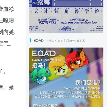
嗜血欲
在嘎嘎
刺向她
EQAD
一个以小马为主题的MC服务器
空气。
了。
蹄。她