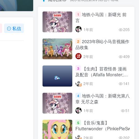
地铁小马国：新曙光 前
1
言
私信
1年前
205
2023年B站小马音视频作
2
品收集
2年前
409
【生肉】苜蓿怪兽 漫画
3
及配音（Alfalfa Monster;
Comic Dub）
2年前
141
地铁小马国：新曙光第八
4
章 无尽之森
1年前
51
【音乐/鬼畜】
5
Flutterwonder（PinkiePieSwea
2年前
202