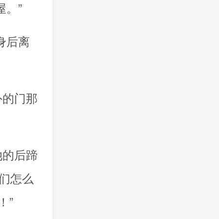
屋。”
身后离
外的门那
她的后蹄
们怎么
！”