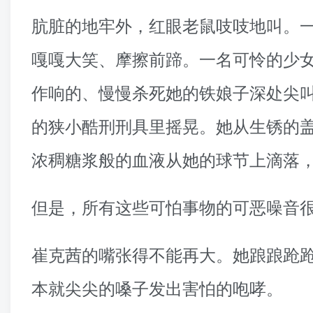
肮脏的地牢外，红眼老鼠吱吱地叫。
嘎嘎大笑、摩擦前蹄。一名可怜的少
作响的、慢慢杀死她的铁娘子深处尖
的狭小酷刑刑具里摇晃。她从生锈的
浓稠糖浆般的血液从她的球节上滴落
但是，所有这些可怕事物的可恶噪音
崔克茜的嘴张得不能再大。她踉踉跄
本就尖尖的嗓子发出害怕的咆哮。