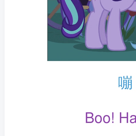
嘣
Boo! H