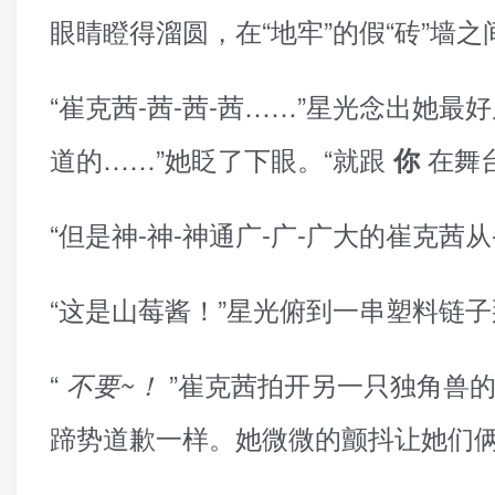
眼睛瞪得溜圆，在“地牢”的假“砖”墙
“崔克茜-茜-茜-茜……”星光念出她
道的……”她眨了下眼。“就跟
在舞
你
“但是神-神-神通广-广-广大的崔克茜从
“这是山莓酱！”星光俯到一串塑料链
“
”崔克茜拍开另一只独角兽
不要~！
蹄势道歉一样。她微微的颤抖让她们俩