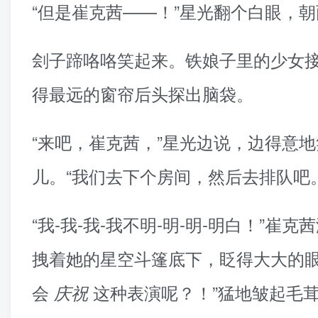
“但是崔克茜——！”星光翻个白眼，
刽子蹄咯咯笑起来。铁娘子里的少女
得最远的窗帘后头探出脑袋。
“来吧，崔克茜，”星光边说，边得意
儿。“我们去下个房间，然后去排队吧。
“我-我-我-我不明-明-明-明白！”
拽着她的星空斗篷底下，眨得大大的眼
会
这种表演呢？！”猛地皱起毛茸
庆祝