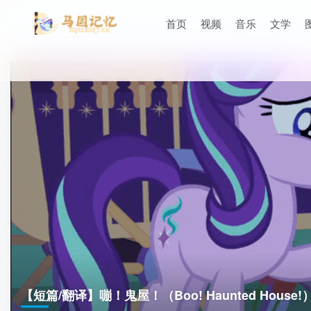
首页
视频
音乐
文学
【短篇/翻译】嘣！鬼屋！（Boo! Haunted House!