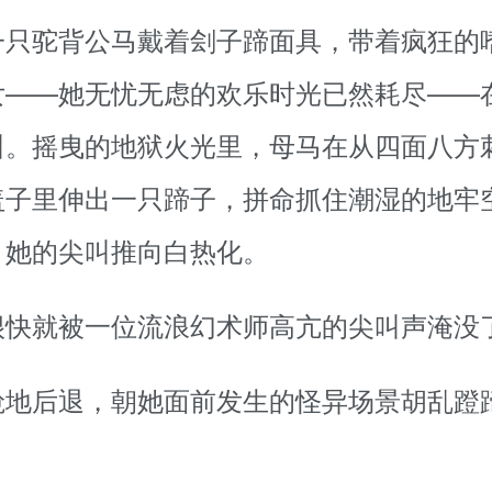
一只驼背公马戴着刽子蹄面具，带着疯狂的
女——她无忧无虑的欢乐时光已然耗尽——
叫。摇曳的地狱火光里，母马在从四面八方
盖子里伸出一只蹄子，拼命抓住潮湿的地牢
，她的尖叫推向白热化。
很快就被一位流浪幻术师高亢的尖叫声淹没
跄地后退，朝她面前发生的怪异场景胡乱蹬