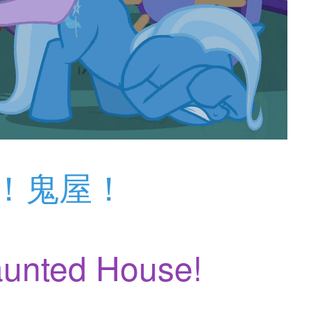
！鬼屋！
aunted House!