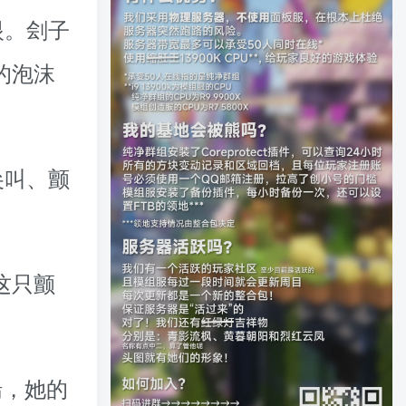
眼。刽子
的泡沫
尖叫、颤
这只颤
喘，她的