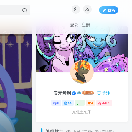
投稿
登录
注册
41
0
安亓然啊
关注
0
55
0
4
4469
东北土包子
随机推荐
偶尔尝试点新鲜内容也不错哦~