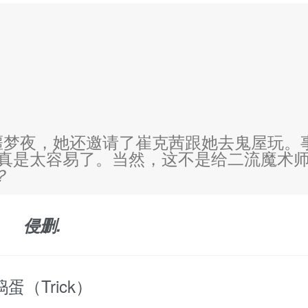
噩梦夜，她还邀请了崔克茜跟她去鬼屋玩。
真是太容易了。当然，这不是给二流魔术
？
侵删.
捣蛋（Trick）