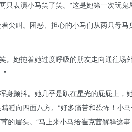
朝两只表演小马笑了笑。“这是她第一次玩鬼
接着尖叫。困惑、担心的小马们从两只母马
地笑。她拖着她过度呼吸的朋友走向通往场
”
崔克茜浑身颤抖。她几乎是趴在星光的屁屁上，
睛瞪向四面八方。“好多痛苦和恐怖！小马
茸的眉头。“马上来小马给崔克茜解释这事