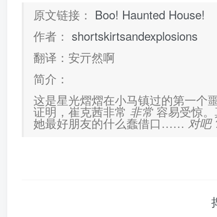
原文链接：
Boo! Haunted House!
作者：
shortskirtsandexplosions
翻译：安亓然啊
简介：
这是星光熠熠在小马镇过的第一个
证明，崔克茜非常
容易受惊。
非常
她最好朋友的什么蠢借口……
对吧