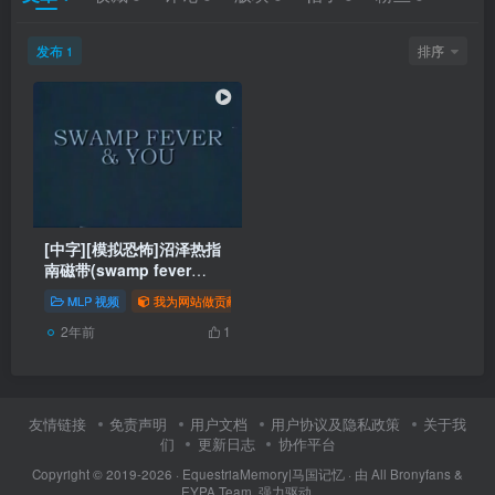
发布
排序
1
[中字][模拟恐怖]沼泽热指
南磁带(swamp fever
guidance tape)
MLP 视频
我为网站做贡献
# 搬运
# 视频
# 同人
2年前
1
友情链接
免责声明
用户文档
用户协议及隐私政策
关于我
们
更新日志
协作平台
Copyright © 2019-2026 ·
EquestriaMemory|马国记忆
· 由
All Bronyfans &
EYPA Team.
强力驱动.