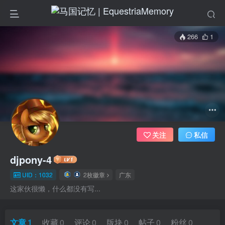
266
1
关注
私信
djpony-4
UID：1032
2枚徽章
广东
这家伙很懒，什么都没有写...
文章
1
收藏
0
评论
0
版块
0
帖子
0
粉丝
0