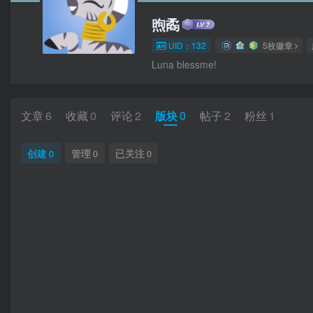
煦矞
UID：132
5枚徽章
Luna blessme!
文章
6
收藏
0
评论
2
版块
0
帖子
2
粉丝
1
创建
管理
已关注
0
0
0