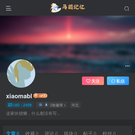
关注
私信
xiaomabl
UID：2409
2枚徽章
河北
这家伙很懒，什么都没有写...
文章
0
收藏
0
评论
0
版块
0
帖子
0
粉丝
0