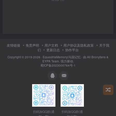
友情链接
免责声明
用户文档
用户协议及隐私政策
关于我
们
更新日志
协作平台
Copyright © 2019-2026 ·
EquestriaMemory|马国记忆
· 由
All Bronyfans &
EYPA Team.
强力驱动.
蜀ICP备2023000764号-1
扫码加QQ群(通
扫码加QQ群(通