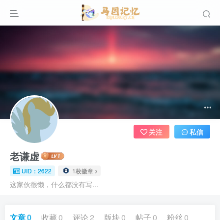
关注
私信
老谦虚
UID：2622
1枚徽章
这家伙很懒，什么都没有写...
文章
0
收藏
0
评论
2
版块
0
帖子
0
粉丝
0