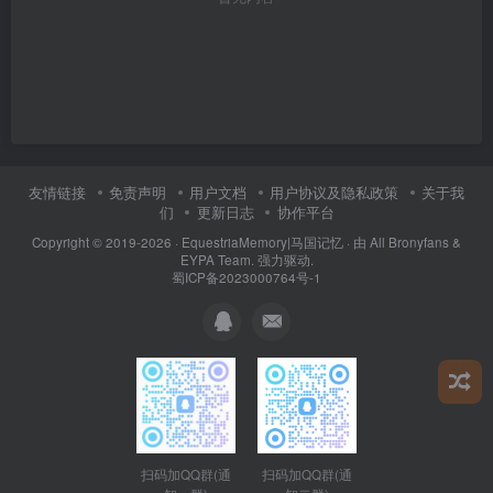
友情链接
免责声明
用户文档
用户协议及隐私政策
关于我
们
更新日志
协作平台
Copyright © 2019-2026 ·
EquestriaMemory|马国记忆
· 由
All Bronyfans &
EYPA Team.
强力驱动.
蜀ICP备2023000764号-1
扫码加QQ群(通
扫码加QQ群(通