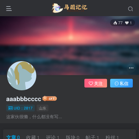
77
1
关注
私信
aaabbbcccc
UID：2817
山东
这家伙很懒，什么都没有写...
文章
0
收藏
1
评论
1
版块
0
帖子
1
粉丝
1