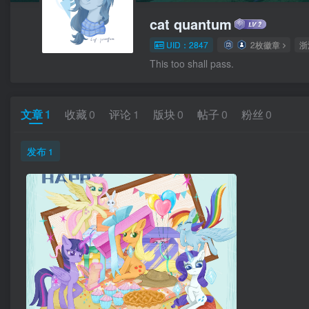
cat quantum
UID：2847
2枚徽章
浙
This too shall pass.
文章
1
收藏
0
评论
1
版块
0
帖子
0
粉丝
0
发布
1