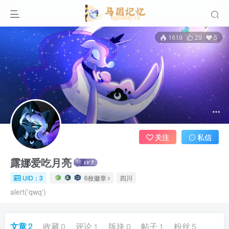
1619
29
5
关注
私信
露娜爱吃月亮
UID：3
6枚徽章
四川
alert('qwq')
文章
2
收藏
0
评论
1
版块
0
帖子
1
粉丝
5