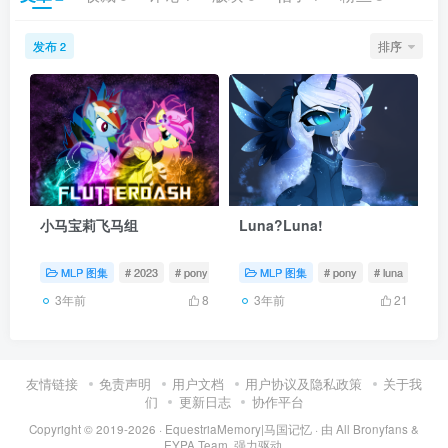
发布
排序
2
小马宝莉飞马组
Luna?Luna!
MLP 图集
# 2023
# pony
# fluttershy
MLP 图集
# pony
# luna
# mag
3年前
3年前
8
21
友情链接
免责声明
用户文档
用户协议及隐私政策
关于我
们
更新日志
协作平台
Copyright © 2019-2026 ·
EquestriaMemory|马国记忆
· 由
All Bronyfans &
EYPA Team.
强力驱动.