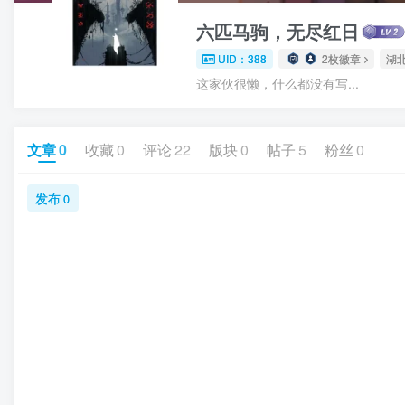
六匹马驹，无尽红日
UID：388
2枚徽章
湖
这家伙很懒，什么都没有写...
文章
0
收藏
0
评论
22
版块
0
帖子
5
粉丝
0
发布
0