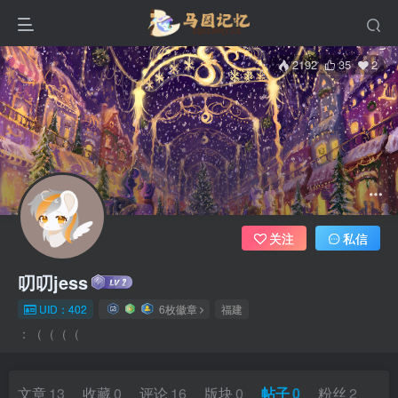
2192
35
2
关注
私信
叨叨jess
UID：402
6枚徽章
福建
：（（（（
文章
13
收藏
0
评论
16
版块
0
帖子
0
粉丝
2