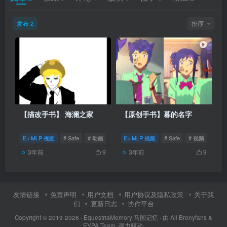
发布
排序
2
【描改手书】 海澜之家
【原创手书】暮的名字
MLP 视频
# Safe
# 动画
# 暮光闪闪
MLP 视频
# Safe
# 视频
# 2D
3年前
3年前
9
9
友情链接
免责声明
用户文档
用户协议及隐私政策
关于我
们
更新日志
协作平台
Copyright © 2019-2026 ·
EquestriaMemory|马国记忆
· 由
All Bronyfans &
EYPA Team.
强力驱动.