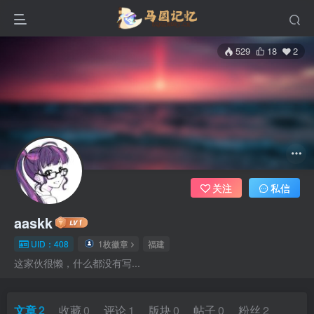
529
18
2
关注
私信
aaskk
UID：408
1枚徽章
福建
这家伙很懒，什么都没有写...
文章
2
收藏
0
评论
1
版块
0
帖子
0
粉丝
2