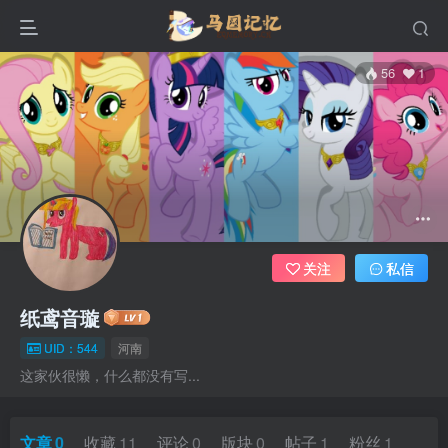
56
1
关注
私信
纸鸢音璇
UID：544
河南
这家伙很懒，什么都没有写...
文章
0
收藏
11
评论
0
版块
0
帖子
1
粉丝
1