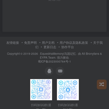
友情链接
免责声明
用户文档
用户协议及隐私政策
关于我
们
更新日志
协作平台
Copyright © 2019-2026 ·
EquestriaMemory|马国记忆
· 由
All Bronyfans &
EYPA Team.
强力驱动.
蜀ICP备2023000764号-1
扫码加QQ群(通
扫码加QQ群(通