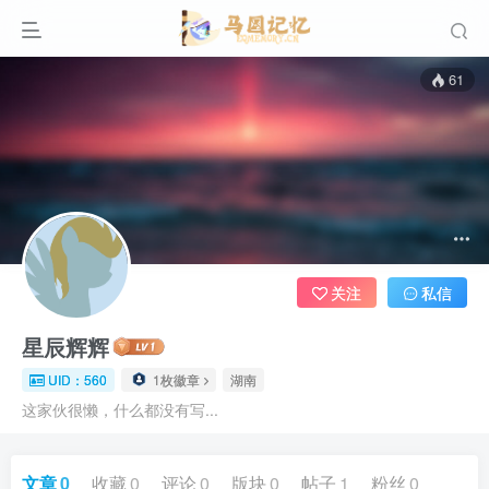
61
关注
私信
星辰辉辉
UID：560
1枚徽章
湖南
这家伙很懒，什么都没有写...
文章
0
收藏
0
评论
0
版块
0
帖子
1
粉丝
0