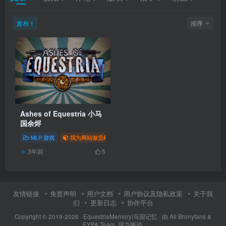
发布
排序
1
Ashes of Equestria 小马
国余烬
MLP 游戏
我为网站做贡献
# 2023
# 游戏
# 3D
3年前
5
友情链接
免责声明
用户文档
用户协议及隐私政策
关于我
们
更新日志
协作平台
Copyright © 2019-2026 ·
EquestriaMemory|马国记忆
· 由
All Bronyfans &
EYPA Team.
强力驱动.