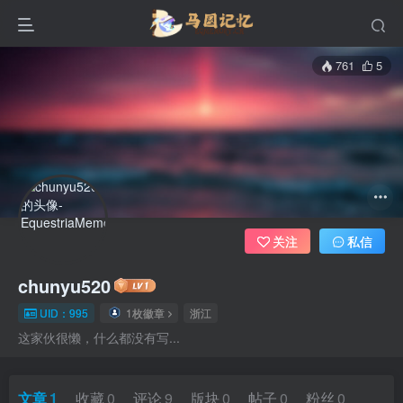
761
5
关注
私信
chunyu520
UID：995
1枚徽章
浙江
这家伙很懒，什么都没有写...
文章
1
收藏
0
评论
9
版块
0
帖子
0
粉丝
0