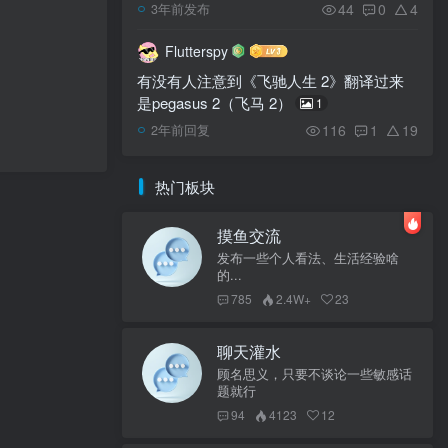
44
0
4
3年前发布
Flutterspy
有没有人注意到《飞驰人生 2》翻译过来
是pegasus 2（飞马 2）
1
116
1
19
2年前回复
热门板块
摸鱼交流
发布一些个人看法、生活经验啥
的...
785
2.4W+
23
聊天灌水
顾名思义，只要不谈论一些敏感话
题就行
94
4123
12