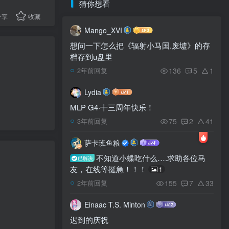
猜你想看
分享
收藏
Mango_XVI
想问一下怎么把《辐射小马国.废墟》的存
档存到u盘里
136
5
1
2年前回复
Lydia
MLP G4·十三周年快乐！
75
2
41
3年前回复
萨卡班鱼粮
不知道小蝶吃什么….求助各位马
已解决
友，在线等挺急！！！
1
155
7
33
2年前回复
Einaac T.S. Minton
迟到的庆祝