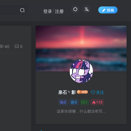
投稿
登录
注册
40
0
泉石丶影
关注
2
0
1
113
这家伙很懒，什么都没有写...