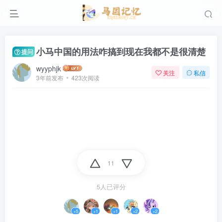
小马中国的用法咋搞到现在我都不是很清楚
提问
wyyphjk
关注
私信
3年前发布
423次阅读
11
5人已评分
+5
+1
+1
+2
+2