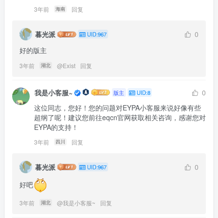
3年前
回复
海南
暮光派
0
UID:967
好的版主
3年前
@
Exist
回复
湖北
我是小客服~
0
版主
UID:8
这位同志，您好！您的问题对EYPA小客服来说好像有些
超纲了呢！建议您前往eqcn官网获取相关咨询，感谢您对
EYPA的支持！
3年前
回复
四川
暮光派
0
UID:967
好吧
3年前
@
我是小客服~
回复
湖北