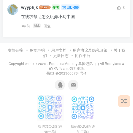
wyyphjk
0
作者
UID:656
在线求帮助怎么玩弄小马中国
3年前
回复
湖北
友情链接
免责声明
用户文档
用户协议及隐私政策
关于我
们
更新日志
协作平台
Copyright © 2019-2026 ·
EquestriaMemory|马国记忆
· 由
All Bronyfans &
EYPA Team.
强力驱动.
蜀ICP备2023000764号-1
扫码加QQ群(通
扫码加QQ群(通
知二群)
知一群)