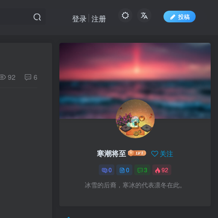
投稿
登录
注册
92
6
寒潮将至
关注
0
0
3
92
冰雪的后裔，寒冰的代表凛冬在此。