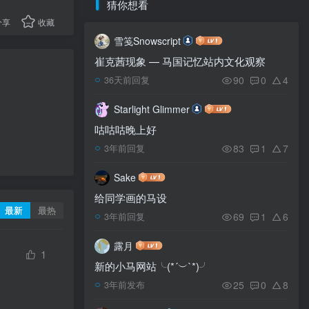
猜你想看
分享
收藏
雪笺Snowscript
崔克茜现象 — 马国记忆站内文化观察
90
0
4
36天前回复
Starlight Glimmer
咕咕咕晚上好
83
1
7
3年前回复
Sake
给同学画的马设
最新
最热
69
1
6
3年前回复
露月
1
新的小马网站╰(*´︶`*)╯
25
0
8
3年前发布