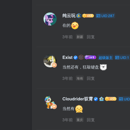
纯云玩
UID:287
在的
3年前
回复
新疆
Exist
超级版主
UID:1
当然还有，狂敲键盘
3年前
回复
海南
Cloudrider驭霄
UID
当然有
3年前
回复
重庆