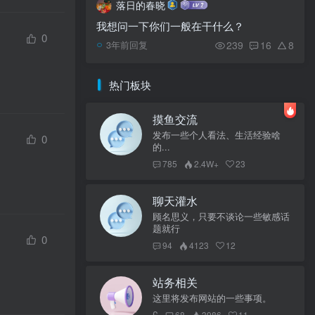
落日的春晓
我想问一下你们一般在干什么？
0
239
16
8
3年前回复
热门板块
摸鱼交流
发布一些个人看法、生活经验啥
0
的...
785
2.4W+
23
聊天灌水
顾名思义，只要不谈论一些敏感话
题就行
0
94
4123
12
站务相关
这里将发布网站的一些事项。
68
3986
11