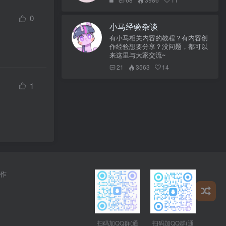
0
小马经验杂谈
有小马相关内容的教程？有内容创
作经验想要分享？没问题，都可以
来这里与大家交流~
21
3563
14
1
作
扫码加QQ群(通
扫码加QQ群(通