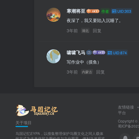
寒潮将至
作者
UID:303
夜深了，我又要陷入沉睡了。
3年前
回复
湖北
啸啸飞马
UID:874
写作业中（摸鱼）
3年前
回复
内蒙古
友情链接
平台
Copyright ©
关于项目
蜀ICP备2023
马国记忆EYPA，以搜集整理保护马圈文化之同人载体
的方式为未来保留马圈价值与文化图景，便利马迷观览