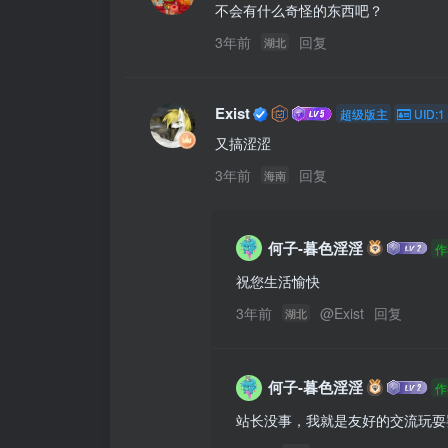
不会有什么奇怪的东西吧？
3年前
回复
湖北
Exist
超级版主
UID:1
又搞涩涩
3年前
回复
海南
何子-暮色淫淫
作
祝您生活愉快
3年前
@
Exist
回复
湖北
何子-暮色淫淫
作
站长没事，我就是友好的交流玩耍