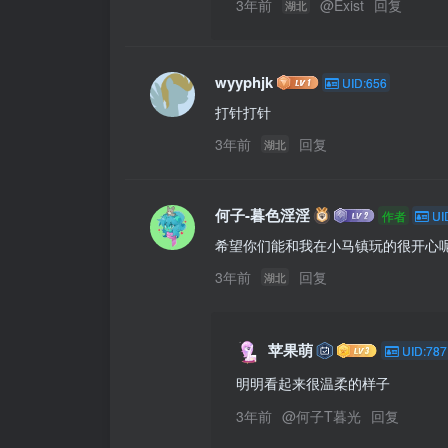
3年前
@
Exist
回复
湖北
wyyphjk
UID:656
打针打针
3年前
回复
湖北
何子-暮色淫淫
作者
UI
希望你们能和我在小马镇玩的很开心
3年前
回复
湖北
苹果萌
UID:787
明明看起来很温柔的样子
3年前
@
何子T暮光
回复