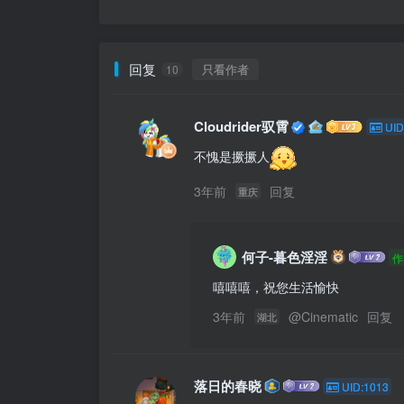
回复
只看作者
10
Cloudrider驭霄
UID
不愧是撅撅人
3年前
回复
重庆
何子-暮色淫淫
作
嘻嘻嘻，祝您生活愉快
3年前
@
Cinematic
回复
湖北
落日的春晓
UID:1013