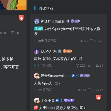
猜你想看
神通广大硫酸铜
为什么ponytown打开网页时这么慢
提问
578
10
啊
86
1
8
10个月前回复
LUMO_Xu
建议添加同义标签合并的功能
人越多越
223
4
27
2年前回复
，离不开暮
溪音Streamvolume
人头马头人（x）
98
2
15
2年前回复
水银不毒
关于butter资源文章变化
精
1