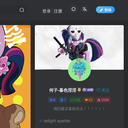
投稿
登录
注册
何子-暮色淫淫
关注
9
1
122
53
5588
强烈建议暮厨关注！！！！！！
twilight sparkle