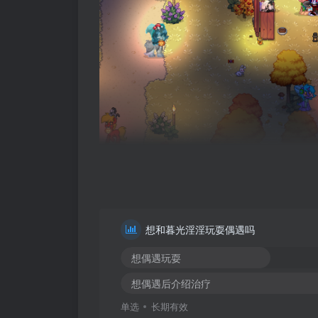
想和暮光淫淫玩耍偶遇吗
想偶遇玩耍
想偶遇后介绍治疗
单选
长期有效