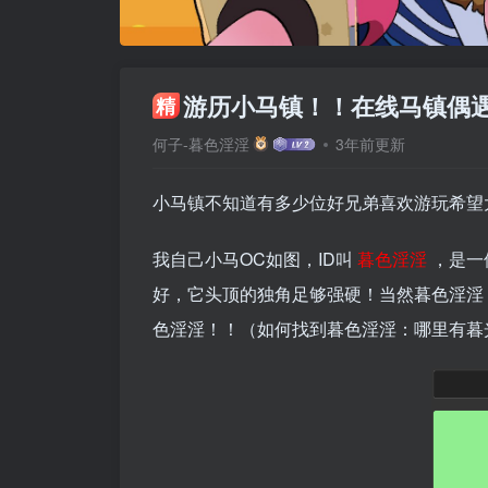
游历小马镇！！在线马镇偶
精
何子-暮色淫淫
3年前更新
小马镇不知道有多少位好兄弟喜欢游玩希望大
我自己小马OC如图，ID叫
暮色淫淫
，是一
好，它头顶的独角足够强硬！当然暮色淫淫
色淫淫！！（如何找到暮色淫淫：哪里有暮