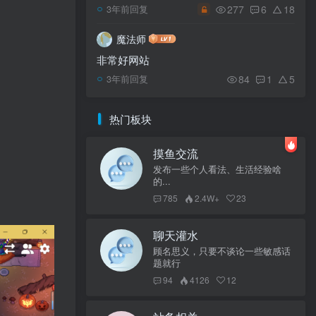
277
6
18
3年前回复
魔法师
非常好网站
84
1
5
3年前回复
热门板块
摸鱼交流
发布一些个人看法、生活经验啥
的...
785
2.4W+
23
聊天灌水
顾名思义，只要不谈论一些敏感话
题就行
94
4126
12