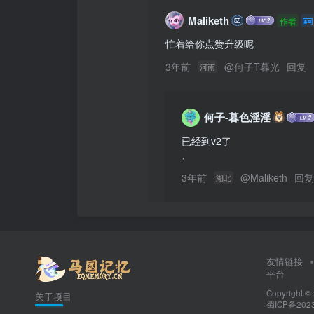
Maliketh
作者
忙着给你点赞升级呢
3年前
@
何子T暮光
回复
河南
何子-暮色淫淫
已经到v2了

、 
3年前
@
Maliketh
回
湖北
友情链接
平台
Copyright ©
关于项目
蜀ICP备2023