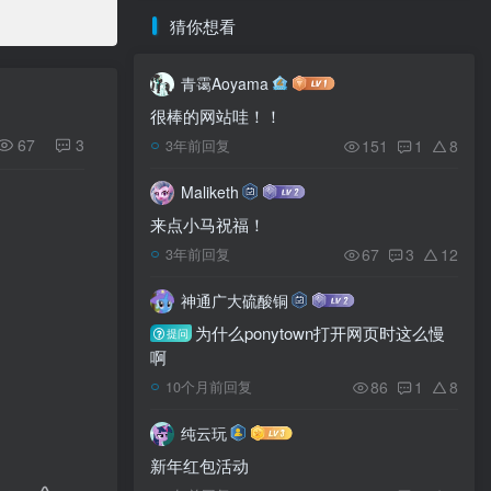
猜你想看
青霭Aoyama
很棒的网站哇！！
67
3
151
1
8
3年前回复
Maliketh
来点小马祝福！
67
3
12
3年前回复
神通广大硫酸铜
为什么ponytown打开网页时这么慢
提问
啊
86
1
8
10个月前回复
纯云玩
新年红包活动