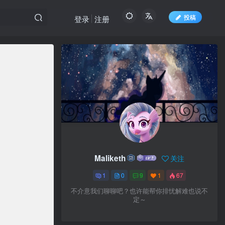
投稿
登录
注册
Maliketh
关注
1
0
9
1
67
不介意我们聊聊吧？也许能帮你排忧解难也说不
定～