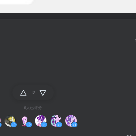
12
6人已评分
5
+2
+2
+1
+1
+1