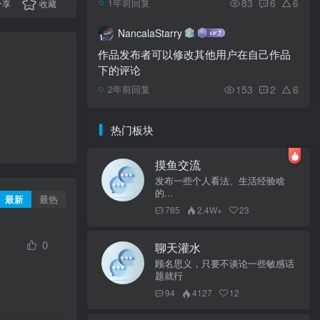
83
6
6
1年前回复
分享
收藏
NancalaStarry
作品发布者可以修改其他用户在自己作品
下的评论
153
2
6
2年前回复
热门板块
摸鱼交流
发布一些个人看法、生活经验啥
的...
最新
最热
785
2.4W+
23
0
聊天灌水
顾名思义，只要不谈论一些敏感话
题就行
94
4127
12