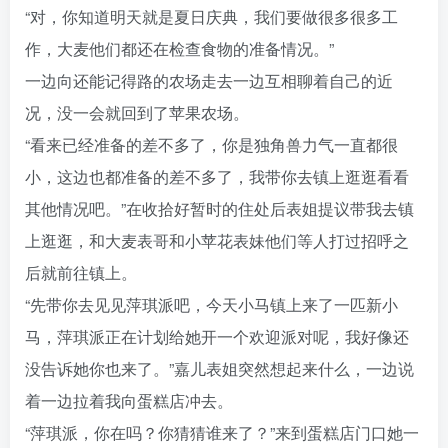
“对，你知道明天就是夏日庆典，我们要做很多很多工
作，大麦他们都还在检查食物的准备情况。”
一边向还能记得路的农场走去一边互相聊着自己的近
况，没一会就回到了苹果农场。
“看来已经准备的差不多了，你是独角兽力气一直都很
小，这边也都准备的差不多了，我带你去镇上逛逛看看
其他情况吧。”在收拾好暂时的住处后表姐提议带我去镇
上逛逛，和大麦表哥和小苹花表妹他们等人打过招呼之
后就前往镇上。
“先带你去见见萍琪派吧，今天小马镇上来了一匹新小
马，萍琪派正在计划给她开一个欢迎派对呢，我好像还
没告诉她你也来了。”嘉儿表姐突然想起来什么，一边说
着一边拉着我向蛋糕店冲去。
“萍琪派，你在吗？你猜猜谁来了？”来到蛋糕店门口她一