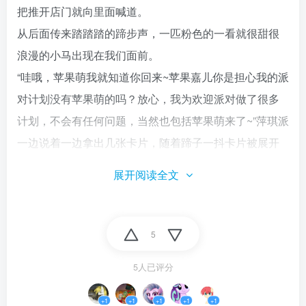
把推开店门就向里面喊道。
从后面传来踏踏踏的蹄步声，一匹粉色的一看就很甜很
浪漫的小马出现在我们面前。
“哇哦，苹果萌我就知道你回来~苹果嘉儿你是担心我的派
对计划没有苹果萌的吗？放心，我为欢迎派对做了很多
计划，不会有任何问题，当然也包括苹果萌来了~”萍琪派
一边说着一边拿出几张卡片，随着蹄子一抖卡片被展开
一路延伸到后面看不到的地方。
展开阅读全文
我和嘉儿表姐呆愣了一会互相看了一眼不约而同的笑了
起来。
“噗，不愧是你，那这样我就放心了，我再带苹果萌去其
5
他地方逛逛，这次苹果萌要在我们这里住很久了。”嘉儿
5人已评分
表姐拍了拍我的肩膀，带我走出了蛋糕店，我挥手和萍
琪派告别着，期待着晚上的聚会。
+1
+1
+1
+1
+1