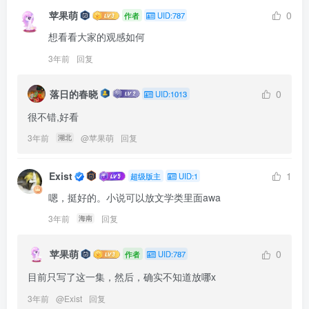
了我的话，随后眼睛时不时的瞟向我的胸口。
苹果萌
0
作者
UID:787
“你的莫桑石可真完美，即使过去这么多年依然不减光
想看看大家的观感如何
辉。”一边客套着，一边拉着我们向外走去。
3年前
回复
“我们差不多该过去了，天快黑了，要准备准备，小萌应
落日的春晓
0
UID:1013
该知道欢迎派对的事情了吧”
很不错,好看
“嗯，我们刚从萍琪派那里过来，至于这块宝石，我的父
3年前
@
苹果萌
回复
湖北
母说是一个非常重要的朋友对我的馈赠与保护，所以我
一直都有小心呵护它。不过每当我问到是什么朋友的时
Exist
1
超级版主
UID:1
候，他们总是笑而不语打哑谜。”一边看着粉色宝石中映
嗯，挺好的。小说可以放文学类里面awa
射着自己的脸，一边苦恼着。
3年前
回复
海南
嘉儿表姐看了看天，扭头对我说“云宝她应该已经过去
了，柔柔她应该也在往那边走了，我们直接过去吧。”
苹果萌
0
作者
UID:787
____________________________________________
目前只写了这一集，然后，确实不知道放哪x
___________________________________________
3年前
@
Exist
回复