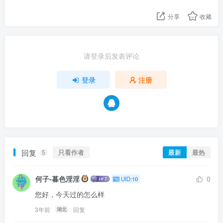
“让我想想，接下来，让我们去看看瑞瑞那里怎么样了，
分享
收藏
她负责夏日庆典的会场布置，你知道的，她在这方面非
常~有天赋。”随着边聊边走，来到了一栋粉色的巨大建筑
前，嘉儿表姐敲了敲门便带我走了进去。
请登录后发表评论
“瑞瑞，你的布置怎么样了？来看看是谁来了？”我们进来
登录
注册
的时候刚好看到一个蝴蝶结被绑了起来。
“哦，你们来的刚好，这是最后一个蝴蝶结了，你们觉得
怎么样~”随着话音的落下，我们面前的是一匹白色的美丽
的独角兽女士。
“瑞瑞姐姐好久不见，这里布置地和你一样都美极了。”这
回复
只看作者
最新
最热
5
真的是我见过最美丽的小马，而且她的能力和她本身一
何子-暮色淫淫
0
UID:10
样美的无可挑剔。
您好，今天过的怎么样
“哼~”貌似有谁小声哼了一声。
3年前
回复
湖北
“哦，苹果萌，好久不见，感谢夸奖~”瑞瑞仰了仰头接受