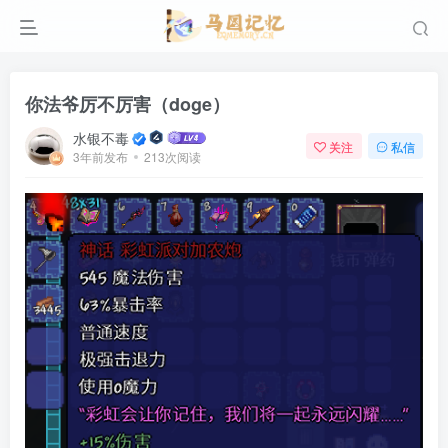
你法爷厉不厉害（doge）
水银不毒
关注
私信
3年前发布
213次阅读