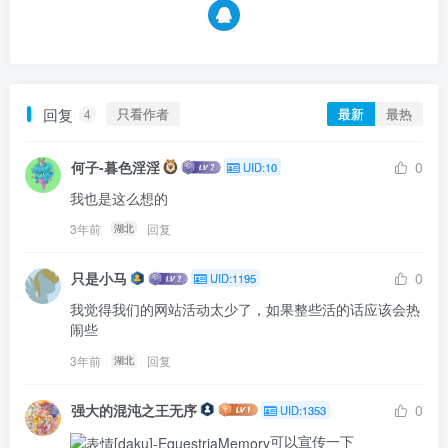
回复
只看作者
最新
最热
4
何子-暮色淫淫
0
UID:10
我也是这么想的
3年前
回复
湖北
只是小马
0
UID:1195
我觉得我们的网站活动太少了，如果整些活的话应该会热
闹些
3年前
回复
湖北
强大的混沌之王无序
0
UID:1353
可以宣传一下