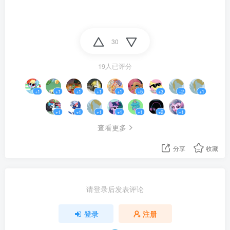
30
19人已评分
+1
+1
+1
+1
+1
+5
+3
+2
+1
+1
+1
+1
+1
+1
+2
+1
查看更多
分享
收藏
请登录后发表评论
登录
注册