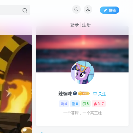
投稿
登录
注册
辣镇味
关注
4
0
6
317
一个暮厨，一个高三牲