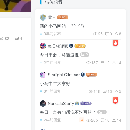
猜你想看
露月
新的小马网站╰(*´︶`*)╯
25
0
8
3年前发布
82
4
每日锐评家
今日事必，马迷速度
2
137
12
14
2年前回复
Starlight Glimmer
小马中午大家好
118
13
5
3年前回复
NancalaStarry
每日一言有句话洗不洗写错了
1
205
10
14
2年前回复