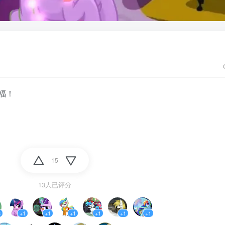
福！
15
13人已评分
3
+1
+1
+1
+1
+1
+1