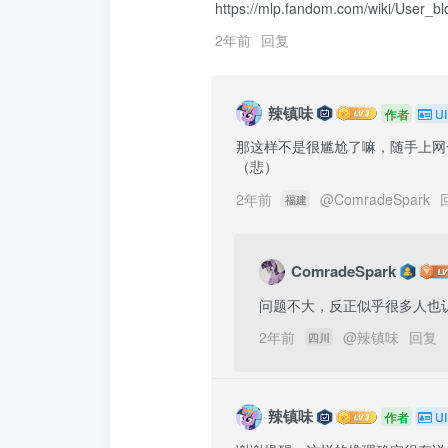
https://mlp.fandom.com/wiki/User_b
2年前
回复
辣镇味
作者
UI
那这样不是很尴尬了嘛，随手上网
（悲）
2年前
@
ComradeSpark
福建
ComradeSpark
问题不大，反正似乎很多人也认为
2年前
@
辣镇味
回复
四川
辣镇味
作者
UI