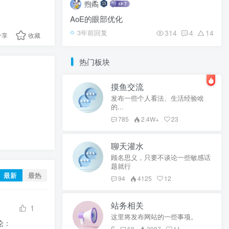
煦矞
AoE的眼部优化
314
4
14
3年前回复
分享
收藏
热门板块
摸鱼交流
发布一些个人看法、生活经验啥
的...
785
2.4W+
23
聊天灌水
顾名思义，只要不谈论一些敏感话
题就行
最新
最热
94
4125
12
站务相关
1
这里将发布网站的一些事项。
：

68
3987
11