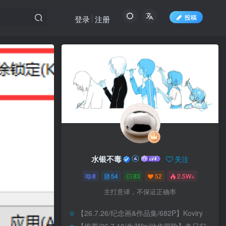
投稿
登录
注册
水银不毒
关注
8
54
83
52
2.5W+
主打意译，不保证正确率
【26.7.26/纪念画&作品集/682P】Koviry