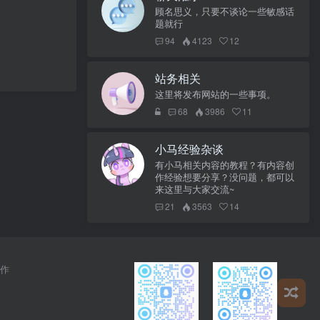
顾名思义，只要不谈论一些敏感话
题就行
94
4123
12
站务相关
这里将发布网站的一些事项。
68
3986
11
小马经验杂谈
有小马相关内容的教程？有内容创
作经验想要分享？没问题，都可以
来这里与大家交流~
21
3563
14
作