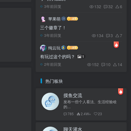
132
32
6
3年前回复
苹果萌
三个徽章了！
134
3
7
3年前回复
纯云玩
有玩过这个的吗？
1
152
10
14
2年前回复
热门板块
摸鱼交流
发布一些个人看法、生活经验啥
的...
785
2.4W+
23
聊天灌水