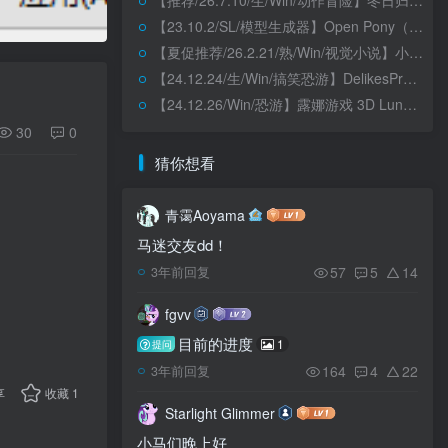
【推荐/26.7.10/生/Win/动作冒险】冬日归途 Ambient Bound（冬日传说2）
【23.10.2/SL/模型生成器】Open Pony（Second Life外链）
【夏促推荐/26.2.21/熟/Win/视觉小说】小马物语：娓尾道来 / 溃不成驹（steam外链）
【24.12.24/生/Win/搞笑恐游】DelikesProject两部曲（雾云的冒险&“猩红黎明”）
【24.12.26/Win/恐游】露娜游戏 3D Luna Games 3D
30
0
猜你想看
青霭Aoyama
马迷交友dd！
57
5
14
3年前回复
fgvv
目前的进度
1
提问
164
4
22
3年前回复
享
收藏
1
Starlight Glimmer
小马们晚上好