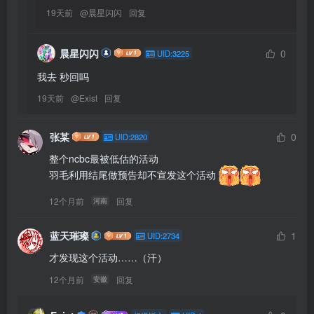
19天前
@
晨星闪闪
回复
晨星闪闪
0
UID:3225
我去 秒回吗
19天前
@
Exist
回复
张某
0
UID:2820
整个ncbc最被低估的活动

羽毛利用结尾做预告却不宣发这个活动 
12个月前
回复
河南
蓝天璀璨
1
UID:2734
才发现这个活动……（汗）
12个月前
回复
安徽