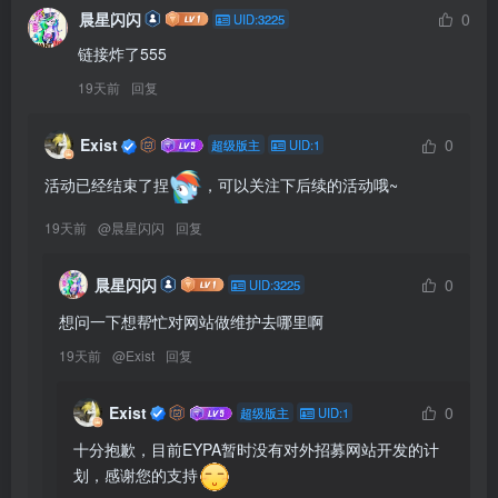
晨星闪闪
0
UID:3225
链接炸了555
19天前
回复
Exist
0
超级版主
UID:1
活动已经结束了捏
，可以关注下后续的活动哦~
19天前
@
晨星闪闪
回复
晨星闪闪
0
UID:3225
想问一下想帮忙对网站做维护去哪里啊
19天前
@
Exist
回复
Exist
0
超级版主
UID:1
十分抱歉，目前EYPA暂时没有对外招募网站开发的计
划，感谢您的支持