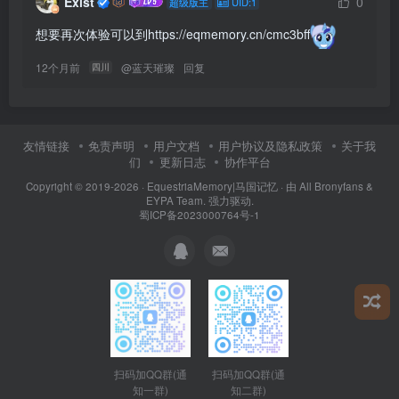
Exist
0
超级版主
UID:1
想要再次体验可以到https://eqmemory.cn/cmc3bff
12个月前
@
蓝天璀璨
回复
四川
友情链接
免责声明
用户文档
用户协议及隐私政策
关于我
们
更新日志
协作平台
Copyright © 2019-2026 ·
EquestriaMemory|马国记忆
· 由
All Bronyfans &
EYPA Team.
强力驱动.
蜀ICP备2023000764号-1
扫码加QQ群(通
扫码加QQ群(通
知二群)
知一群)