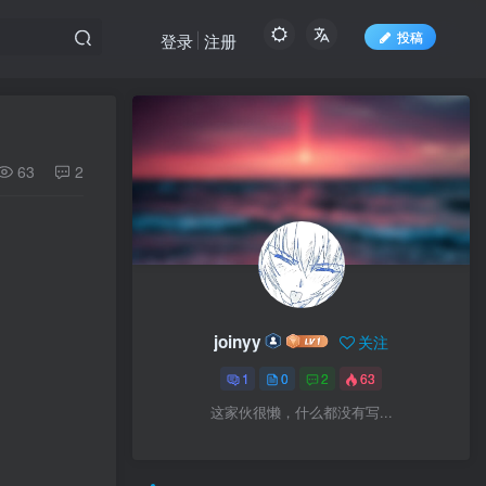
投稿
登录
注册
63
2
joinyy
关注
1
0
2
63
这家伙很懒，什么都没有写...