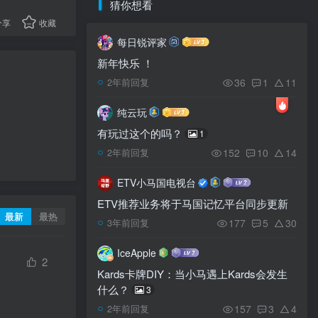
猜你想看
分享
收藏
每日锐评家
新年快乐 ！
36
1
11
2年前回复
纯云玩
有玩过这个的吗？
1
152
10
14
2年前回复
ETV小马国电视台
ETV推荐业务将于马国记忆平台同步更新
最新
最热
177
5
30
3年前回复
IceApple
2
Kards卡牌DIY：当小马遇上Kards会发生
什么？
3
157
3
4
2年前回复