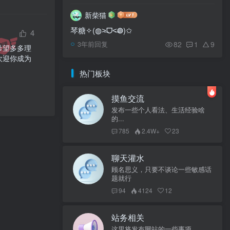
新柴猫
琴糖✧(◍˃̶ᗜ˂̶◍)✩
4
82
1
9
3年前回复
希望多多理
欢迎你成为
热门板块
摸鱼交流
发布一些个人看法、生活经验啥
的...
785
2.4W+
23
聊天灌水
顾名思义，只要不谈论一些敏感话
题就行
94
4124
12
站务相关
这里将发布网站的一些事项。