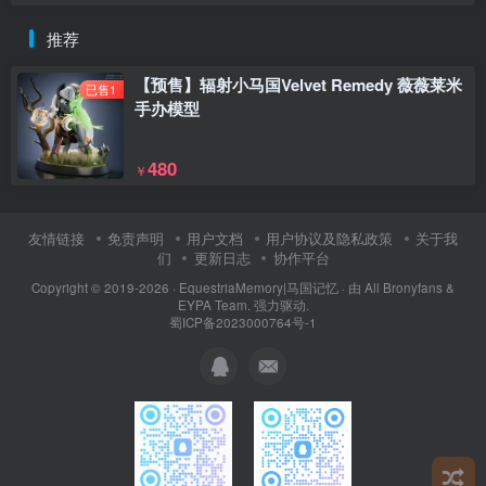
推荐
【预售】辐射小马国Velvet Remedy 薇薇莱米
已售1
手办模型
480
￥
友情链接
免责声明
用户文档
用户协议及隐私政策
关于我
们
更新日志
协作平台
Copyright © 2019-2026 ·
EquestriaMemory|马国记忆
· 由
All Bronyfans &
EYPA Team.
强力驱动.
蜀ICP备2023000764号-1