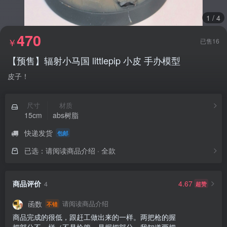
1
/
4
470
￥
已售16
【预售】辐射小马国 littlepip 小皮 手办模型
皮子！
尺寸
材质
15cm
abs树脂
快递发货
包邮
已选：请阅读商品介绍 · 全款
商品评价
4.67
超赞
4
函数
请阅读商品介绍
不错
商品完成的很低，跟赶工做出来的一样。两把枪的握